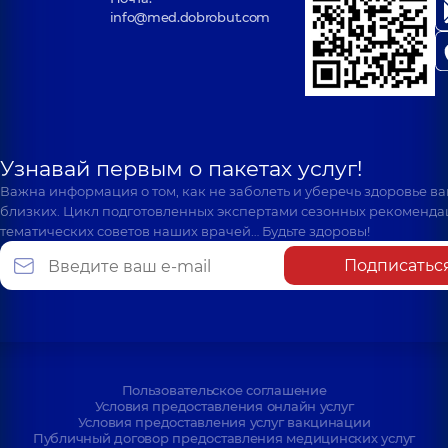
info@med.dobrobut.com
Узнавай первым о пакетах услуг!
Важна информация о том, как не заболеть и уберечь здоровье в
близких. Цикл подготовленных экспертами сезонных рекоменда
тематических советов наших врачей… Будьте здоровы!
Подписатьс
Пользовательское соглашение
Условия предоставления онлайн услуг
Условия предоставления услуг вакцинации
Публичный договор предоставления медицинских услуг