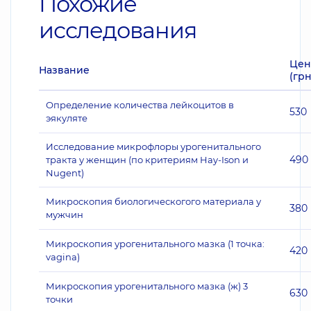
Похожие
исследования
Цен
Название
(грн
Определение количества лейкоцитов в
530
эякуляте
Исследование микрофлоры урогенитального
490
тракта у женщин (по критериям Hay-Ison и
Nugent)
Микроскопия биологическогого материала у
380
мужчин
Микроскопия урогенитального мазка (1 точка:
420
vagina)
Микроскопия урогенитального мазка (ж) 3
630
точки