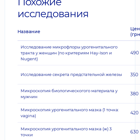
Похожие
исследования
Цен
Название
(грн
Исследование микрофлоры урогенитального
490
тракта у женщин (по критериям Hay-Ison и
Nugent)
Исследование секрета предстательной железы
350
Микроскопия биологическогого материала у
380
мужчин
Микроскопия урогенитального мазка (1 точка:
420
vagina)
Микроскопия урогенитального мазка (ж) 3
630
точки