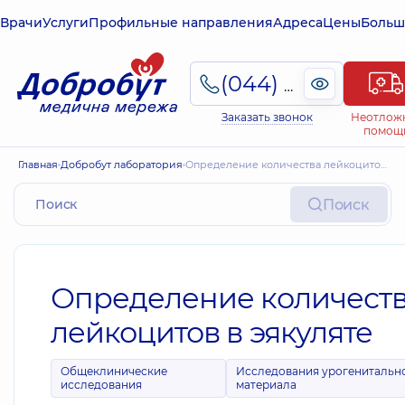
Врачи
Услуги
Профильные направления
Адреса
Цены
Больш
(044) 495-2-888
Заказать звонок
Неотлож
помощ
Главная
Добробут лаборатория
Определение количества лейкоцитов в эякуляте
Поиск
Определение количест
лейкоцитов в эякуляте
Общеклинические
Исследования урогенитальн
исследования
материала