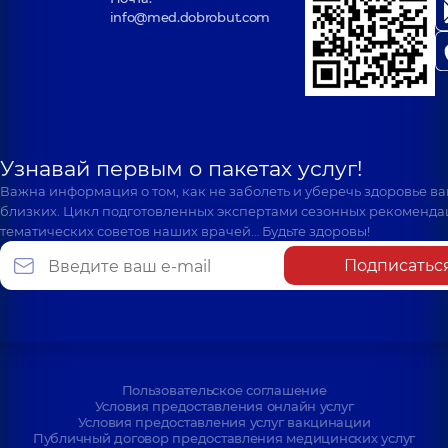
info@med.dobrobut.com
Узнавай первым о пакетах услуг!
Важна информация о том, как не заболеть и уберечь здоровье в
близких. Цикл подготовленных экспертами сезонных рекоменда
тематических советов наших врачей… Будьте здоровы!
Подписатьс
Пользовательское соглашение
Условия предоставления онлайн услуг
Условия предоставления услуг вакцинации
Публичный договор предоставления медицинских услуг