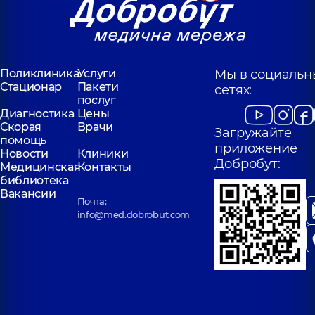
Поликлиника
Услуги
Мы в социальн
Стационар
Пакети
сетях:
послуг
Диагностика
Цены
Скорая
Врачи
Загружайте
помощь
приложение
Новости
Клиники
Добробут:
Медицинская
Контакты
библиотека
Вакансии
Почта:
info@med.dobrobut.com