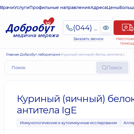
Врачи
Услуги
Профильные направления
Адреса
Цены
Больш
(044) 495-2-888
Заказать звонок
Неотлож
помощ
Главная
Добробут лаборатория
Куриный (яичный) белок, антитела IgE
Поиск
Куриный (яичный) белок
антитела IgE
Иммунологические и аутоиммунные исследования
Алле