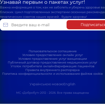
Узнавай первым о пакетах услуг!
Важна информация о том, как не заболеть и уберечь здоровье в
близких. Цикл подготовленных экспертами сезонных рекоменда
тематических советов наших врачей… Будьте здоровы!
Подписатьс
Пользовательское соглашение
Условия предоставления онлайн услуг
Условия предоставления услуг вакцинации
Публичный договор предоставления медицинских услуг
Уголок потребителя онлайн
Верификация пациентов
Правила внутреннего распорядка
Политика конфиденциальности и использования файлов cookie
Українською мовою
English
МС «Добробут» 2012 - 2026. Все права защищены