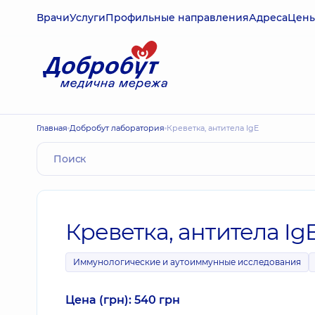
Врачи
Услуги
Профильные направления
Адреса
Цен
Главная
Добробут лаборатория
Креветка, антитела IgE
Креветка, антитела Ig
Иммунологические и аутоиммунные исследования
Цена (грн): 540 грн