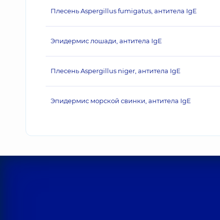
Плесень Aspergillus fumigatus, антитела IgE
Эпидермис лошади, антитела IgE
Плесень Aspergillus niger, антитела IgE
Эпидермис морской свинки, антитела IgE