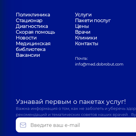
Поликлиника
Услуги
Стационар
Пакети послуг
Диагностика
Цены
Скорая помощь
Врачи
Новости
Клиники
Медицинская
Контакты
библиотека
Вакансии
Почта:
info@med.dobrobut.com
Узнавай первым о пакетах услуг!
Важна информация о том, как не заболеть и уберечь здо
рекомендаций и тематических советов наших врачей… Бу