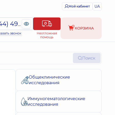
UA
Мой кабинет
(044) 495-2-888
КОРЗИНА
казать звонок
Неотложная
помощь
Поиск
Общеклинические
исследования
Иммуногематологические
исследования