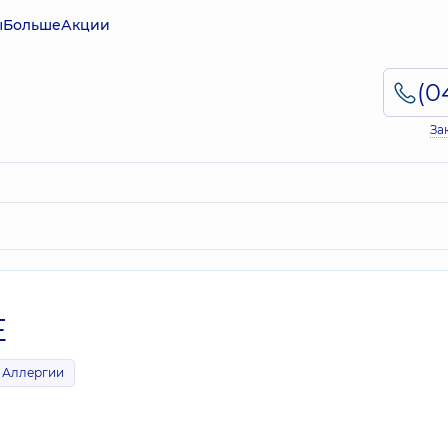
ы
Больше
Акции
За
E
Аллергии