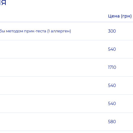
ия
Цена (грн)
 методом прик-теста (1 аллерген)
300
540
1710
540
540
580