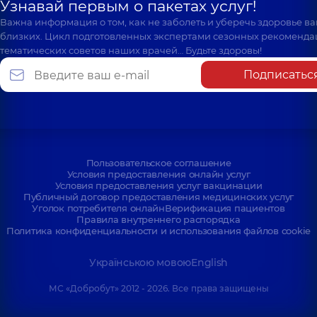
Узнавай первым о пакетах услуг!
Важна информация о том, как не заболеть и уберечь здоровье в
близких. Цикл подготовленных экспертами сезонных рекоменда
тематических советов наших врачей… Будьте здоровы!
Подписатьс
Пользовательское соглашение
Условия предоставления онлайн услуг
Условия предоставления услуг вакцинации
Публичный договор предоставления медицинских услуг
Уголок потребителя онлайн
Верификация пациентов
Правила внутреннего распорядка
Политика конфиденциальности и использования файлов cookie
Українською мовою
English
МС «Добробут» 2012 - 2026. Все права защищены