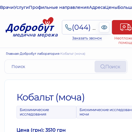
Врачи
Услуги
Профильные направления
Адреса
Цены
Больш
(044) 495-2-888
Заказать звонок
Неотлож
помощ
Главная
Добробут лаборатория
Кобальт (моча)
Поиск
Кобальт (моча)
Биохимические
Биохимические исследован
исследования
мочи
Цена (грн): 3510 грн