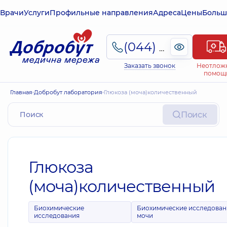
Врачи
Услуги
Профильные направления
Адреса
Цены
Больш
(044) 495-2-888
Заказать звонок
Неотлож
помощ
Главная
Добробут лаборатория
Глюкоза (моча)количественный
Поиск
Глюкоза
(моча)количественный
Биохимические
Биохимические исследован
исследования
мочи