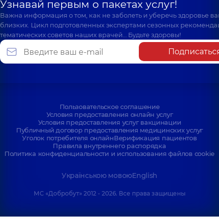
Узнавай первым о пакетах услуг!
Важна информация о том, как не заболеть и уберечь здоровье в
близких. Цикл подготовленных экспертами сезонных рекоменда
тематических советов наших врачей… Будьте здоровы!
Подписатьс
Пользовательское соглашение
Условия предоставления онлайн услуг
Условия предоставления услуг вакцинации
Публичный договор предоставления медицинских услуг
Уголок потребителя онлайн
Верификация пациентов
Правила внутреннего распорядка
Политика конфиденциальности и использования файлов cookie
Українською мовою
English
МС «Добробут» 2012 - 2026. Все права защищены