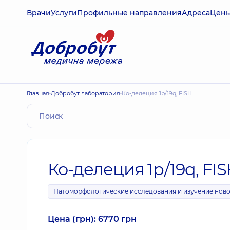
Врачи
Услуги
Профильные направления
Адреса
Цен
Главная
Добробут лаборатория
Ко-делеция 1p/19q, FISH
Ко-делеция 1p/19q, FI
Патоморфологические исследования и изучение нов
Цена (грн): 6770 грн