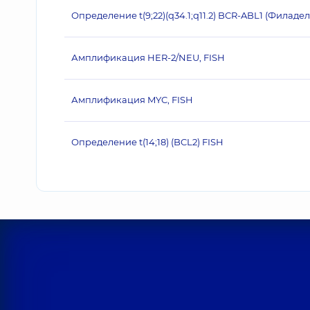
Определение t(9;22)(q34.1;q11.2) BCR-ABL1 (Филад
Амплификация HER‐2/NEU, FISH
Амплификация MYC, FISH
Определение t(14;18) (BCL2) FISH