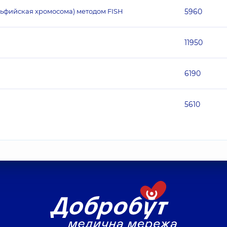
ельфийская хромосома) методом FISH
5960
11950
6190
5610