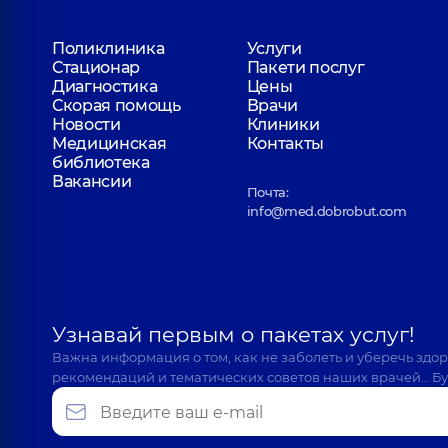
Поликлиника
Услуги
Стационар
Пакети послуг
Диагностика
Цены
Скорая помощь
Врачи
Новости
Клиники
Медицинская
Контакты
библиотека
Вакансии
Почта:
info@med.dobrobut.com
Узнавай первым о пакетах услуг!
Важна информация о том, как не заболеть и уберечь здо
рекомендаций и тематических советов наших врачей… Бу