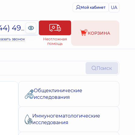
UA
Мой кабинет
(044) 495-2-888
КОРЗИНА
казать звонок
Неотложная
помощь
Поиск
Общеклинические
исследования
Иммуногематологические
исследования