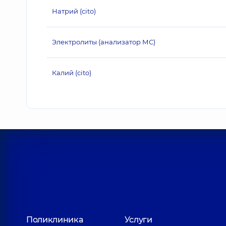
Натрий (cito)
Электролиты (анализатор МС)
Калий (cito)
Поликлиника
Услуги