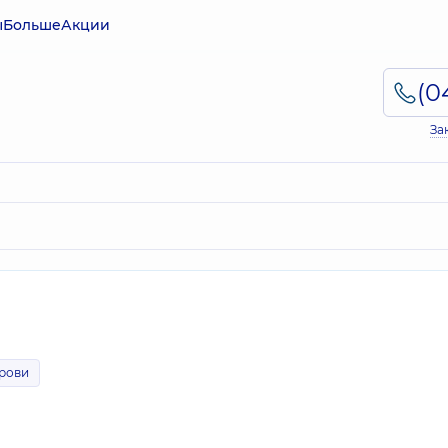
ы
Больше
Акции
За
крови