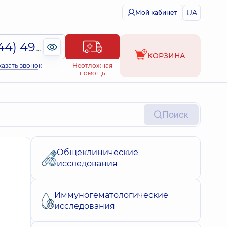
UA
Мой кабинет
(044) 495-2-888
КОРЗИНА
казать звонок
Неотложная
помощь
Поиск
Общеклинические
исследования
Иммуногематологические
исследования