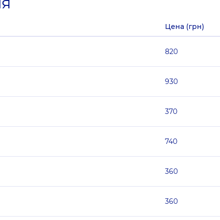
ия
Цена (грн)
820
930
370
740
360
360