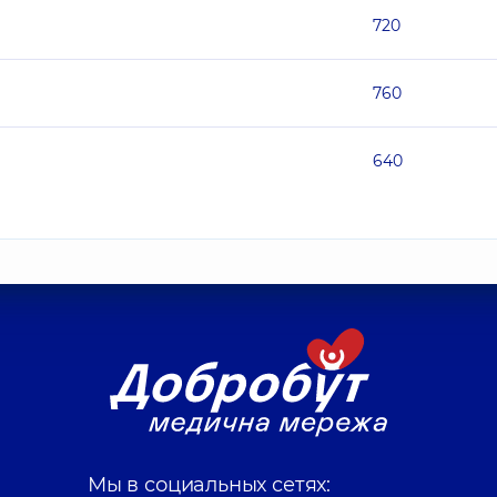
720
760
640
Мы в социальных сетях: