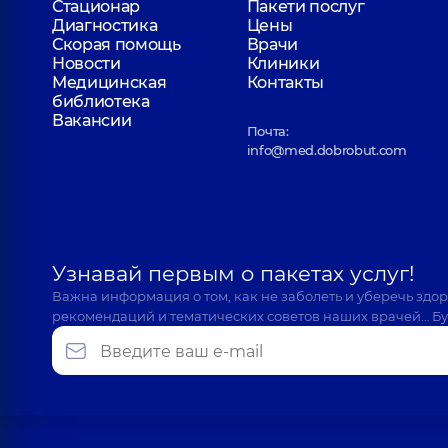
Стационар
Пакети послуг
Диагностика
Цены
Скорая помощь
Врачи
Новости
Клиники
Медицинская
Контакты
библиотека
Вакансии
Почта:
info@med.dobrobut.com
Узнавай первым о пакетах услуг!
Важна информация о том, как не заболеть и уберечь здо
рекомендаций и тематических советов наших врачей… Бу