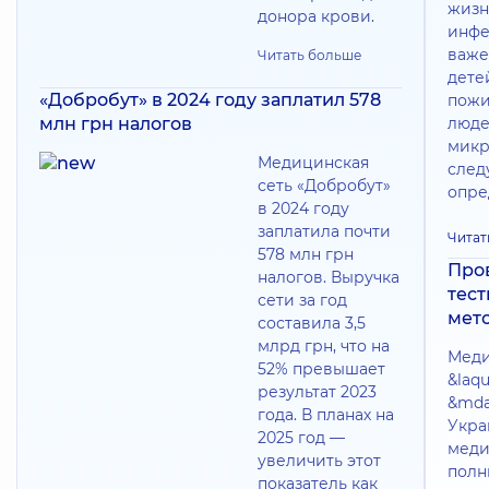
жизн
донора крови.
инфе
важе
Читать больше
дете
«Добробут» в 2024 году заплатил 578
пожи
млн грн налогов
люде
микр
Медицинская
следу
сеть «Добробут»
опре
в 2024 году
заплатила почти
Читат
578 млн грн
Про
налогов. Выручка
тес
сети за год
мет
составила 3,5
млрд грн, что на
Меди
52% превышает
&laq
результат 2023
&mda
года. В планах на
Укра
2025 год —
меди
увеличить этот
полн
показатель как