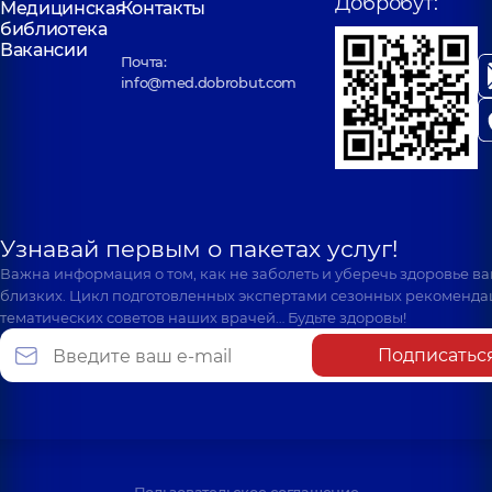
Добробут:
Медицинская
Контакты
библиотека
Вакансии
Почта:
info@med.dobrobut.com
Узнавай первым о пакетах услуг!
Важна информация о том, как не заболеть и уберечь здоровье в
близких. Цикл подготовленных экспертами сезонных рекоменда
тематических советов наших врачей… Будьте здоровы!
Подписатьс