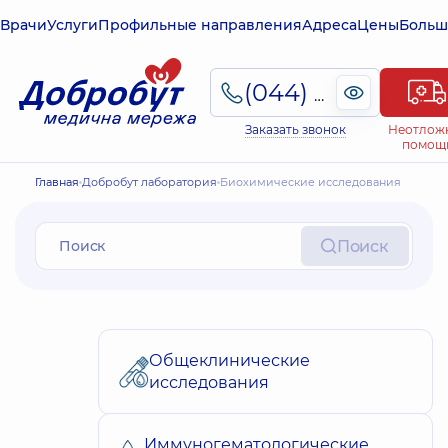
Врачи
Услуги
Профильные направления
Адреса
Цены
Больш
(044) 495-2-888
Заказать звонок
Неотлож
помощ
Главная
Добробут лаборатория
Биохимические исследования
Поиск
Общеклинические
исследования
Иммуногематологические