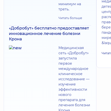
меди
минимум на
дете
треть.
цент
расп
Читать больше
прав
бере
«Добробут» бесплатно предоставляет
панд
инновационное лечение болезни
мире
Крона
&laq
Медицинская
сеть «Добробут»
Читат
запустила
первое
международное
клиническое
исследование —
изучение
эффективности
нового
препарата для
лечения болезни
Крона.