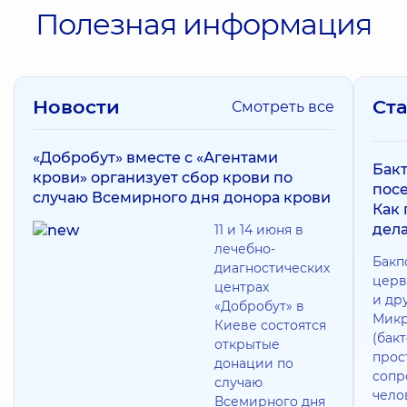
Полезная информация
Новости
Ст
Смотреть все
«Добробут» вместе с «Агентами
Бак
крови» организует сбор крови по
посе
случаю Всемирного дня донора крови
Как
дела
11 и 14 июня в
лечебно-
Бакп
диагностических
церв
центрах
и др
«Добробут» в
Микр
Киеве состоятся
(бак
открытые
прос
донации по
сопр
случаю
чело
Всемирного дня