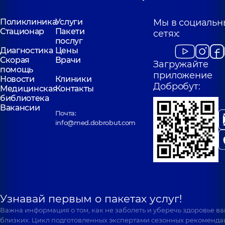
Поликлиника
Услуги
Мы в социальн
Стационар
Пакети
сетях:
послуг
Диагностика
Цены
Скорая
Врачи
Загружайте
помощь
приложение
Новости
Клиники
Добробут:
Медицинская
Контакты
библиотека
Вакансии
Почта:
info@med.dobrobut.com
Узнавай первым о пакетах услуг!
Важна информация о том, как не заболеть и уберечь здоровье в
близких. Цикл подготовленных экспертами сезонных рекоменда