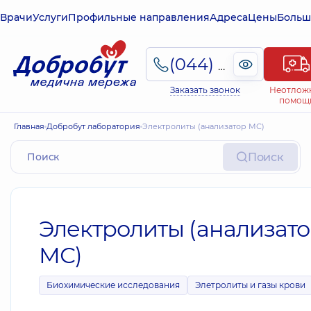
Врачи
Услуги
Профильные направления
Адреса
Цены
Больш
(044) 495-2-888
Заказать звонок
Неотлож
помощ
Главная
Добробут лаборатория
Электролиты (анализатор МС)
Поиск
Электролиты (анализат
МС)
Биохимические исследования
Элетролиты и газы крови