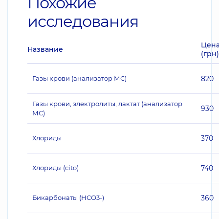
Похожие
исследования
Цен
Название
(грн)
Газы крови (анализатор МС)
820
Газы крови, электролиты, лактат (анализатор
930
МС)
Хлориды
370
Хлориды (cito)
740
Бикарбонаты (HСО3-)
360