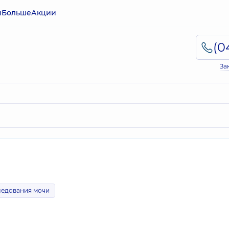
ы
Больше
Акции
За
ледования мочи