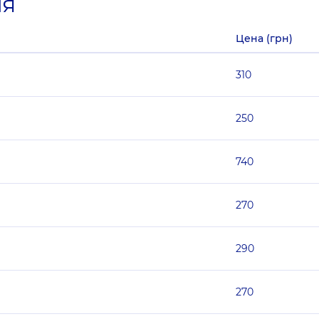
ия
Цена (грн)
310
250
740
270
290
270