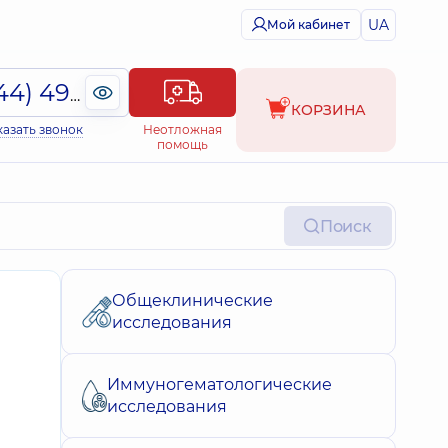
UA
Мой кабинет
(044) 495-2-888
КОРЗИНА
казать звонок
Неотложная
помощь
Поиск
Общеклинические
исследования
Иммуногематологические
исследования