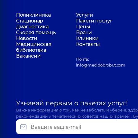
Поликлиника
Услуги
Стационар
Пакети послуг
Диагностика
Цены
Скорая помощь
Врачи
Новости
Клиники
Медицинская
Контакты
библиотека
Вакансии
Почта:
info@med.dobrobut.com
Узнавай первым о пакетах услуг!
Важна информация о том, как не заболеть и уберечь здо
рекомендаций и тематических советов наших врачей… Бу