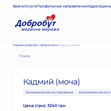
Врачи
Услуги
Профильные направления
Адреса
Цен
Главная
Добробут лаборатория
Кадмий (моча)
Кадмий (моча)
Биохимические исследования
Биохимические исс
Цена (грн): 3240 грн