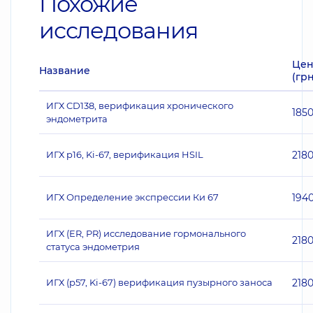
Похожие
исследования
Цен
Название
(грн
ИГХ CD138, верификация хронического
185
эндометрита
ИГХ p16, Ki-67, верификация HSIL
218
ИГХ Определение экспрессии Ки 67
194
ИГХ (ER, PR) исследование гормонального
218
статуса эндометрия
ИГХ (p57, Ki-67) верификация пузырного заноса
218