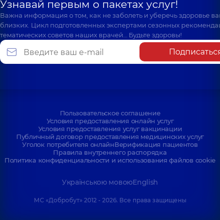
Узнавай первым о пакетах услуг!
Важна информация о том, как не заболеть и уберечь здоровье в
близких. Цикл подготовленных экспертами сезонных рекоменда
тематических советов наших врачей… Будьте здоровы!
Подписатьс
Пользовательское соглашение
Условия предоставления онлайн услуг
Условия предоставления услуг вакцинации
Публичный договор предоставления медицинских услуг
Уголок потребителя онлайн
Верификация пациентов
Правила внутреннего распорядка
Политика конфиденциальности и использования файлов cookie
Українською мовою
English
МС «Добробут» 2012 - 2026. Все права защищены