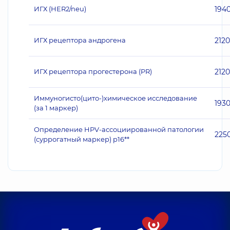
ИГХ (НЕR2/neu)
194
ИГХ рецептора андрогена
2120
ИГХ рецептора прогестерона (PR)
2120
Иммуногисто(цито-)химическое исследование
193
(за 1 маркер)
Определение HPV-ассоциированной патологии
225
(суррогатный маркер) p16**