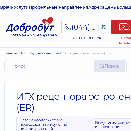
Врачи
Услуги
Профильные направления
Адреса
Цены
Больш
(044) 495-2-888
Заказать звонок
Неотлож
помощ
Главная
Добробут лаборатория
ИГХ рецептора эстрогена (ER)
Поиск
ИГХ рецептора эстроген
(ER)
Патоморфологические
Иммуногистохимич
исследования и изучение
исследования
новообразований