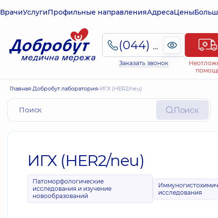
Врачи
Услуги
Профильные направления
Адреса
Цены
Больш
(044) 495-2-888
Заказать звонок
Неотлож
помощ
Главная
Добробут лаборатория
ИГХ (НЕR2/neu)
Поиск
ИГХ (НЕR2/neu)
Патоморфологические
Иммуногистохимич
исследования и изучение
исследования
новообразований