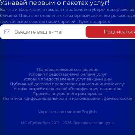
Узнавай первым о пакетах услуг!
Важна информация о том, как не заболеть и уберечь здоровье в
близких. Цикл подготовленных экспертами сезонных рекоменда
тематических советов наших врачей… Будьте здоровы!
Подписатьс
Пользовательское соглашение
Условия предоставления онлайн услуг
Условия предоставления услуг вакцинации
Публичный договор предоставления медицинских услуг
Уголок потребителя онлайн
Верификация пациентов
Правила внутреннего распорядка
Политика конфиденциальности и использования файлов cookie
Українською мовою
English
МС «Добробут» 2012 - 2026. Все права защищены