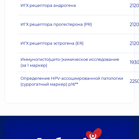
ИГХ рецептора андрогена
2120
ИГХ рецептора прогестерона (PR)
2120
ИГХ рецептора эстрогена (ER)
2120
Иммуногисто(цито-)химическое исследование
193
(за 1 маркер)
Определение HPV-ассоциированной патологии
225
(суррогатный маркер) p16**