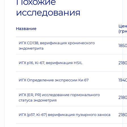
Похожие
исследования
Цен
Название
(грн
ИГХ CD138, верификация хронического
185
эндометрита
ИГХ p16, Ki-67, верификация HSIL
218
ИГХ Определение экспрессии Ки 67
194
ИГХ (ER, PR) исследование гормонального
218
статуса эндометрия
ИГХ (p57, Ki-67) верификация пузырного заноса
218