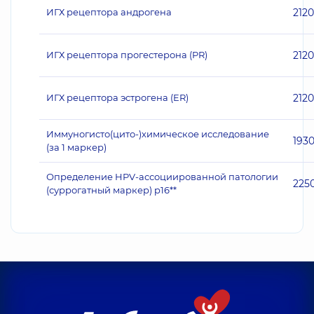
ИГХ рецептора андрогена
2120
ИГХ рецептора прогестерона (PR)
2120
ИГХ рецептора эстрогена (ER)
2120
Иммуногисто(цито-)химическое исследование
193
(за 1 маркер)
Определение HPV-ассоциированной патологии
225
(суррогатный маркер) p16**