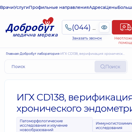
Врачи
Услуги
Профильные направления
Адреса
Цены
Больш
(044) 495-2-888
Заказать звонок
Неотлож
помощ
Главная
Добробут лаборатория
ИГХ CD138, верификация хронического эндометрита
Поиск
ИГХ CD138, верификаци
хронического эндометр
Патоморфологические
Иммуногистохимич
исследования и изучение
исследования
новообразований