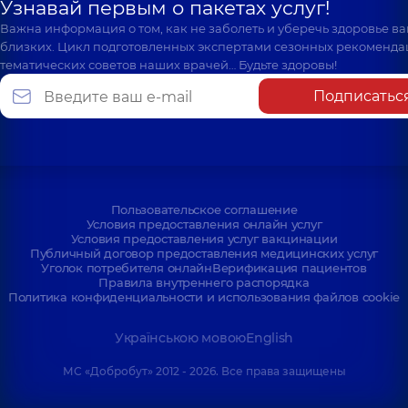
Узнавай первым о пакетах услуг!
Важна информация о том, как не заболеть и уберечь здоровье в
близких. Цикл подготовленных экспертами сезонных рекоменда
тематических советов наших врачей… Будьте здоровы!
Подписатьс
Пользовательское соглашение
Условия предоставления онлайн услуг
Условия предоставления услуг вакцинации
Публичный договор предоставления медицинских услуг
Уголок потребителя онлайн
Верификация пациентов
Правила внутреннего распорядка
Политика конфиденциальности и использования файлов cookie
Українською мовою
English
МС «Добробут» 2012 - 2026. Все права защищены