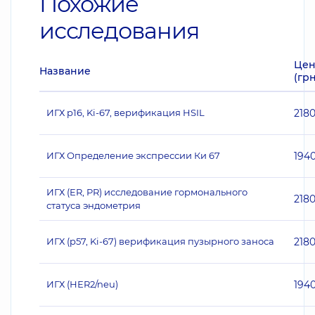
Похожие
исследования
Цен
Название
(грн
ИГХ p16, Ki-67, верификация HSIL
218
ИГХ Определение экспрессии Ки 67
194
ИГХ (ER, PR) исследование гормонального
218
статуса эндометрия
ИГХ (p57, Ki-67) верификация пузырного заноса
218
ИГХ (НЕR2/neu)
194