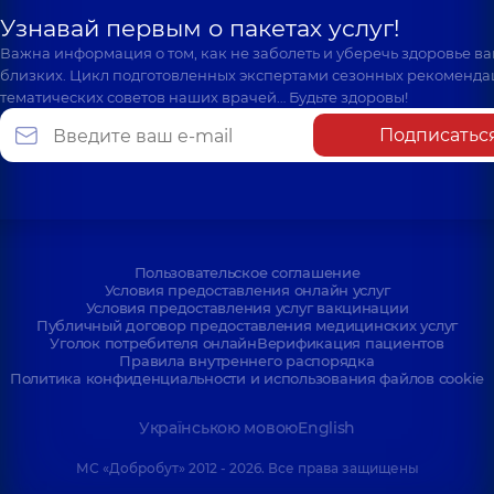
Узнавай первым о пакетах услуг!
Важна информация о том, как не заболеть и уберечь здоровье в
близких. Цикл подготовленных экспертами сезонных рекоменда
тематических советов наших врачей… Будьте здоровы!
Подписатьс
Пользовательское соглашение
Условия предоставления онлайн услуг
Условия предоставления услуг вакцинации
Публичный договор предоставления медицинских услуг
Уголок потребителя онлайн
Верификация пациентов
Правила внутреннего распорядка
Политика конфиденциальности и использования файлов cookie
Українською мовою
English
МС «Добробут» 2012 - 2026. Все права защищены