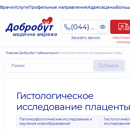
Врачи
Услуги
Профильные направления
Адреса
Цены
Больш
(044) 495-2-888
Заказать звонок
Неотлож
помощ
Главная
Добробут лаборатория
Гистологическое исследование плаценты
Поиск
Гистологическое
исследование плацент
Патоморфологические исследования и
Гистологичес
изучение новообразований
исследовани