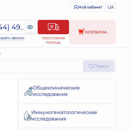
UA
Мой кабинет
(044) 495-2-888
КОРЗИНА
казать звонок
Неотложная
помощь
)
Поиск
Общеклинические
исследования
Иммуногематологические
исследования