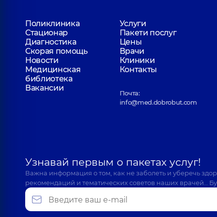
Поликлиника
Услуги
Стационар
Пакети послуг
Диагностика
Цены
Скорая помощь
Врачи
Новости
Клиники
Медицинская
Контакты
библиотека
Вакансии
Почта:
info@med.dobrobut.com
Узнавай первым о пакетах услуг!
Важна информация о том, как не заболеть и уберечь здо
рекомендаций и тематических советов наших врачей… Бу