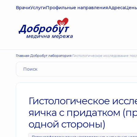
Врачи
Услуги
Профильные направления
Адреса
Цен
Главная
Добробут лаборатория
Гистологическое исследование пос
Гистологическое иссл
яичка с придатком (пр
одной стороны)