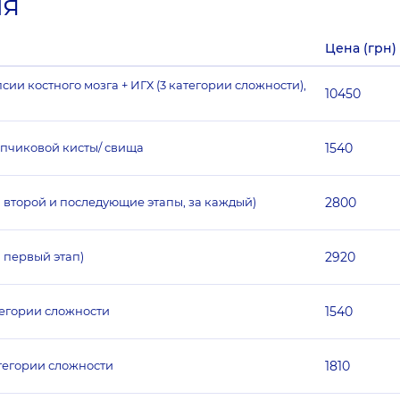
ия
Цена (грн)
ии костного мозга + ИГХ (3 категории сложности),
10450
опчиковой кисты/ свища
1540
а второй и последующие этапы, за каждый)
2800
 первый этап)
2920
тегории сложности
1540
тегории сложности
1810