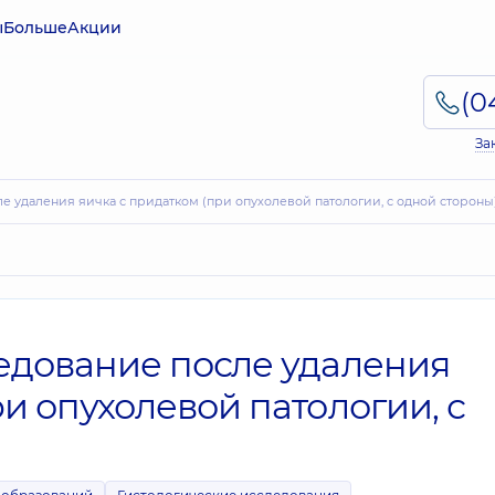
ы
Больше
Акции
За
ле удаления яичка с придатком (при опухолевой патологии, с одной стороны
едование после удаления
и опухолевой патологии, с