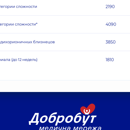
тегории сложности
2190
егории сложности*
4090
к дихорионичных близнецов
3850
ала (до 12 недель)
1810