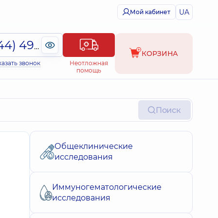
UA
Мой кабинет
(044) 495-2-888
КОРЗИНА
казать звонок
Неотложная
помощь
Поиск
Общеклинические
исследования
Иммуногематологические
исследования