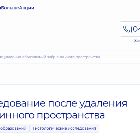
ы
Больше
Акции
За
сле удаления образований забрюшинного пространства
едование после удаления
инного пространства
ообразований
Гистологические исследования