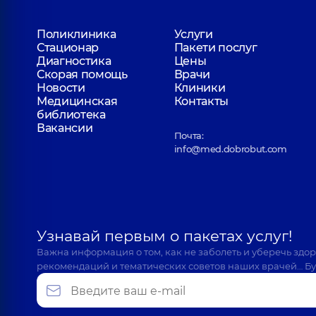
Поликлиника
Услуги
Стационар
Пакети послуг
Диагностика
Цены
Скорая помощь
Врачи
Новости
Клиники
Медицинская
Контакты
библиотека
Вакансии
Почта:
info@med.dobrobut.com
Узнавай первым о пакетах услуг!
Важна информация о том, как не заболеть и уберечь здо
рекомендаций и тематических советов наших врачей… Бу