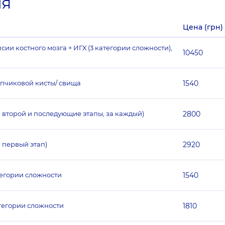
ия
Цена (грн)
ии костного мозга + ИГХ (3 категории сложности),
10450
опчиковой кисты/ свища
1540
а второй и последующие этапы, за каждый)
2800
 первый этап)
2920
тегории сложности
1540
тегории сложности
1810