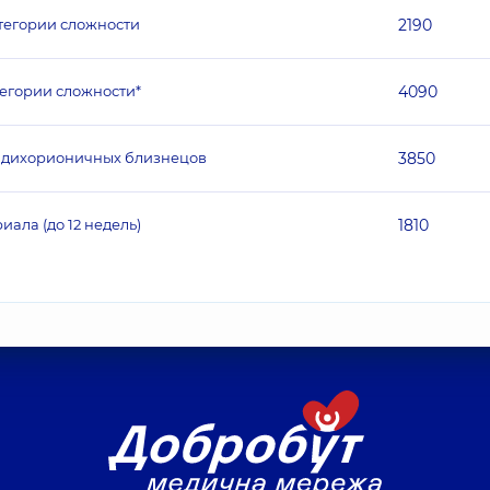
тегории сложности
2190
егории сложности*
4090
к дихорионичных близнецов
3850
ала (до 12 недель)
1810