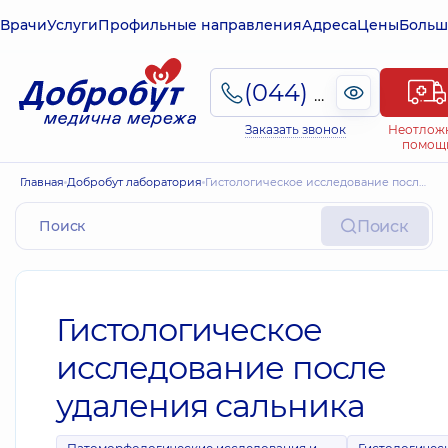
Врачи
Услуги
Профильные направления
Адреса
Цены
Больш
(044) 495-2-888
Заказать звонок
Неотлож
помощ
Главная
Добробут лаборатория
Гистологическое исследование после удаления сальника
Поиск
Гистологическое
исследование после
удаления сальника