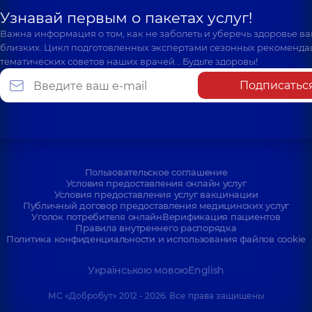
Узнавай первым о пакетах услуг!
Важна информация о том, как не заболеть и уберечь здоровье в
близких. Цикл подготовленных экспертами сезонных рекоменда
тематических советов наших врачей… Будьте здоровы!
Подписатьс
Пользовательское соглашение
Условия предоставления онлайн услуг
Условия предоставления услуг вакцинации
Публичный договор предоставления медицинских услуг
Уголок потребителя онлайн
Верификация пациентов
Правила внутреннего распорядка
Политика конфиденциальности и использования файлов cookie
Українською мовою
English
МС «Добробут» 2012 - 2026. Все права защищены