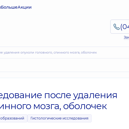
ы
Больше
Акции
За
е удаления опухоли головного, спинного мозга, оболочек
едование после удаления
инного мозга, оболочек
ообразований
Гистологические исследования