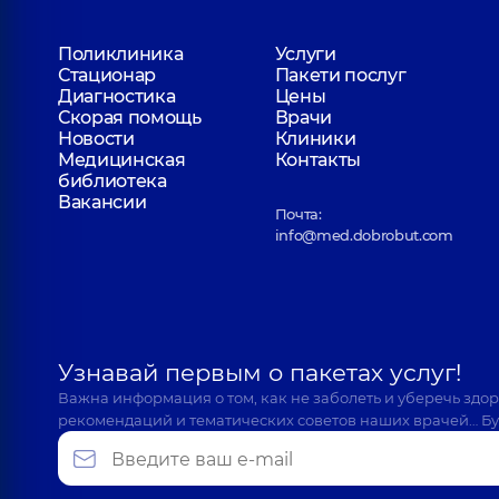
Поликлиника
Услуги
Стационар
Пакети послуг
Диагностика
Цены
Скорая помощь
Врачи
Новости
Клиники
Медицинская
Контакты
библиотека
Вакансии
Почта:
info@med.dobrobut.com
Узнавай первым о пакетах услуг!
Важна информация о том, как не заболеть и уберечь здо
рекомендаций и тематических советов наших врачей… Бу