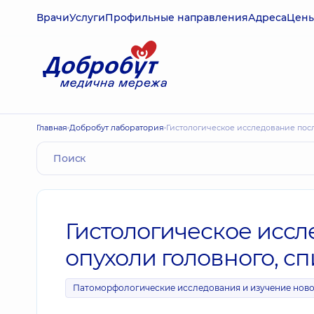
Врачи
Услуги
Профильные направления
Адреса
Цен
Главная
Добробут лаборатория
Гистологическое исследование посл
Гистологическое иссл
опухоли головного, сп
Патоморфологические исследования и изучение нов