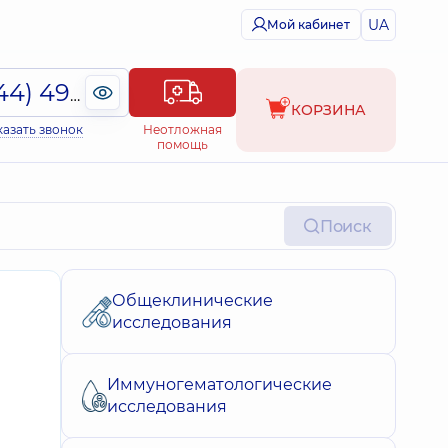
UA
Мой кабинет
(044) 495-2-888
КОРЗИНА
казать звонок
Неотложная
помощь
Поиск
Общеклинические
исследования
Иммуногематологические
исследования