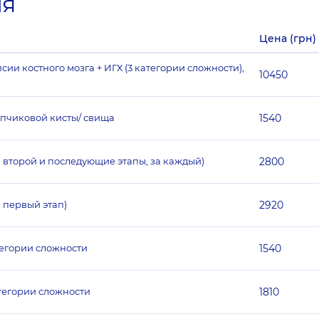
ия
Цена (грн)
ии костного мозга + ИГХ (3 категории сложности),
10450
опчиковой кисты/ свища
1540
а второй и последующие этапы, за каждый)
2800
 первый этап)
2920
тегории сложности
1540
тегории сложности
1810