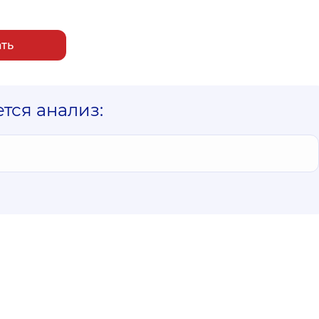
ать
ется анализ: