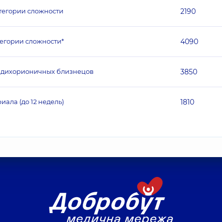
тегории сложности
2190
егории сложности*
4090
к дихорионичных близнецов
3850
ала (до 12 недель)
1810