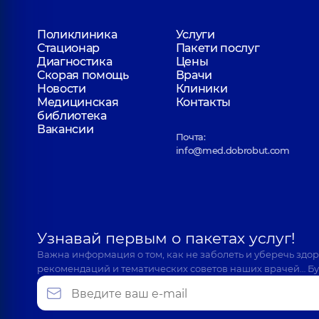
Поликлиника
Услуги
Стационар
Пакети послуг
Диагностика
Цены
Скорая помощь
Врачи
Новости
Клиники
Медицинская
Контакты
библиотека
Вакансии
Почта:
info@med.dobrobut.com
Узнавай первым о пакетах услуг!
Важна информация о том, как не заболеть и уберечь здо
рекомендаций и тематических советов наших врачей… Бу