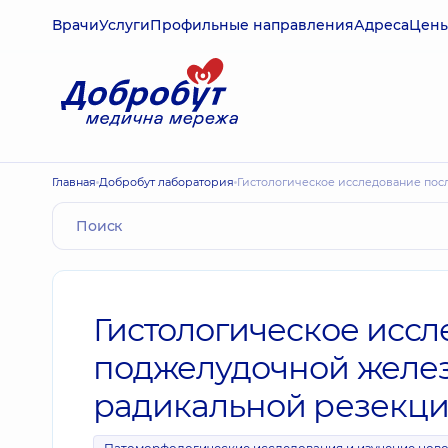
Врачи
Услуги
Профильные направления
Адреса
Цен
Главная
Добробут лаборатория
Гистологическое исследование пос
Гистологическое исс
поджелудочной желез
радикальной резекци