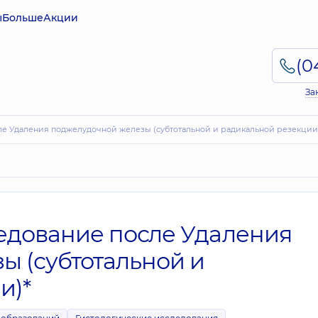
ы
Больше
Акции
За
ле Удаления поджелудочной железы (субтотальной и радикальной резекции
ледование после Удаления
ы (субтотальной и
и)*