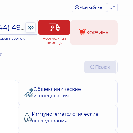
UA
Мой кабинет
(044) 495-2-888
КОРЗИНА
казать звонок
Неотложная
помощь
)*
Поиск
Общеклинические
исследования
Иммуногематологические
исследования