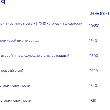
ия
Цена (грн)
ии костного мозга + ИГХ (3 категории сложности),
10450
опчиковой кисты/ свища
1540
а второй и последующие этапы, за каждый)
2800
 первый этап)
2920
тегории сложности
1540
тегории сложности
1810