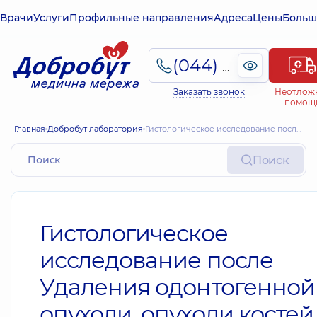
Врачи
Услуги
Профильные направления
Адреса
Цены
Больш
(044) 495-2-888
Заказать звонок
Неотлож
помощ
Главная
Добробут лаборатория
Гистологическое исследование после Удаления одонтогенной опухоли, опухоли костей черепа
Поиск
Гистологическое
исследование после
Удаления одонтогенной
опухоли, опухоли костей