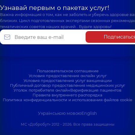
Узнавай первым о пакетах услуг!
Важна информация о том, как не заболеть и уберечь здоровье в
близких. Цикл подготовленных экспертами сезонных рекоменда
тематических советов наших врачей… Будьте здоровы!
Подписатьс
Пользовательское соглашение
Условия предоставления онлайн услуг
Условия предоставления услуг вакцинации
Публичный договор предоставления медицинских услуг
Уголок потребителя онлайн
Верификация пациентов
Правила внутреннего распорядка
Политика конфиденциальности и использования файлов cookie
Українською мовою
English
МС «Добробут» 2012 - 2026. Все права защищены