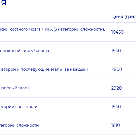
ия
Цена (грн)
ии костного мозга + ИГХ (3 категории сложности),
10450
опчиковой кисты/ свища
1540
а второй и последующие этапы, за каждый)
2800
 первый этап)
2920
тегории сложности
1540
тегории сложности
1810