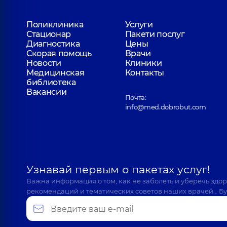
Поликлиника
Услуги
Стационар
Пакети послуг
Диагностика
Цены
Скорая помощь
Врачи
Новости
Клиники
Медицинская
Контакты
библиотека
Вакансии
Почта:
info@med.dobrobut.com
Узнавай первым о пакетах услуг!
Важна информация о том, как не заболеть и уберечь здо
рекомендаций и тематических советов наших врачей… Бу