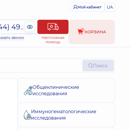
UA
Мой кабинет
(044) 495-2-888
КОРЗИНА
казать звонок
Неотложная
помощь
Поиск
Общеклинические
исследования
Иммуногематологические
исследования