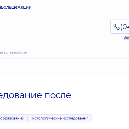
ы
Больше
Акции
За
ле вульвэктомии
едование после
ообразований
Гистологические исследования