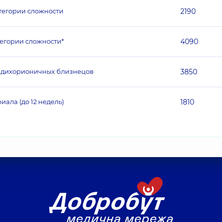
тегории сложности
2190
егории сложности*
4090
к дихорионичных близнецов
3850
ала (до 12 недель)
1810