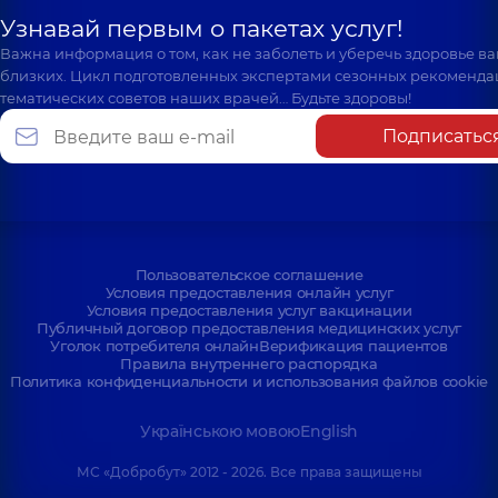
Узнавай первым о пакетах услуг!
Важна информация о том, как не заболеть и уберечь здоровье в
близких. Цикл подготовленных экспертами сезонных рекоменда
тематических советов наших врачей… Будьте здоровы!
Подписатьс
Пользовательское соглашение
Условия предоставления онлайн услуг
Условия предоставления услуг вакцинации
Публичный договор предоставления медицинских услуг
Уголок потребителя онлайн
Верификация пациентов
Правила внутреннего распорядка
Политика конфиденциальности и использования файлов cookie
Українською мовою
English
МС «Добробут» 2012 - 2026. Все права защищены