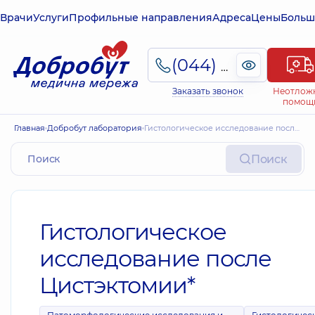
Врачи
Услуги
Профильные направления
Адреса
Цены
Больш
(044) 495-2-888
Заказать звонок
Неотлож
помощ
Главная
Добробут лаборатория
Гистологическое исследование после Цистэктомии*
Поиск
Гистологическое
исследование после
Цистэктомии*