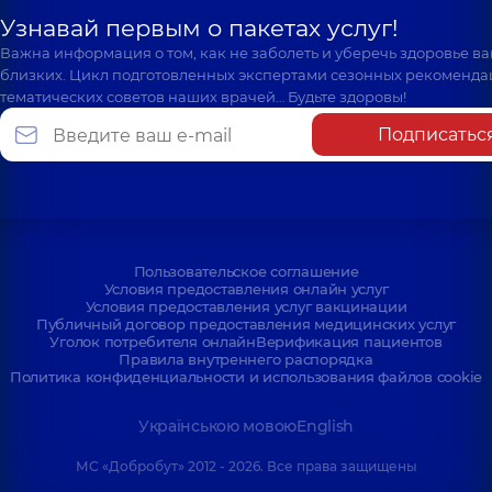
Узнавай первым о пакетах услуг!
Важна информация о том, как не заболеть и уберечь здоровье в
близких. Цикл подготовленных экспертами сезонных рекоменда
тематических советов наших врачей… Будьте здоровы!
Подписатьс
Пользовательское соглашение
Условия предоставления онлайн услуг
Условия предоставления услуг вакцинации
Публичный договор предоставления медицинских услуг
Уголок потребителя онлайн
Верификация пациентов
Правила внутреннего распорядка
Политика конфиденциальности и использования файлов cookie
Українською мовою
English
МС «Добробут» 2012 - 2026. Все права защищены