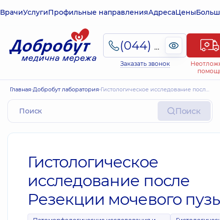
Врачи
Услуги
Профильные направления
Адреса
Цены
Больш
(044) 495-2-888
Заказать звонок
Неотлож
помощ
Главная
Добробут лаборатория
Гистологическое исследование после Резекции мочевого пузыря
Поиск
Гистологическое
исследование после
Резекции мочевого пуз