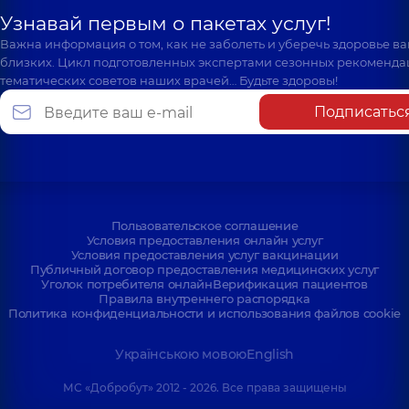
Узнавай первым о пакетах услуг!
Важна информация о том, как не заболеть и уберечь здоровье в
близких. Цикл подготовленных экспертами сезонных рекоменда
тематических советов наших врачей… Будьте здоровы!
Подписатьс
Пользовательское соглашение
Условия предоставления онлайн услуг
Условия предоставления услуг вакцинации
Публичный договор предоставления медицинских услуг
Уголок потребителя онлайн
Верификация пациентов
Правила внутреннего распорядка
Политика конфиденциальности и использования файлов cookie
Українською мовою
English
МС «Добробут» 2012 - 2026. Все права защищены