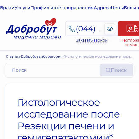
Врачи
Услуги
Профильные направления
Адреса
Цены
Больш
(044) 495-2-888
Заказать звонок
Неотлож
помощ
Главная
Добробут лаборатория
Гистологическое исследование после Резекции печени и гемигепатэктомии*
Поиск
Гистологическое
исследование после
Резекции печени и
гемигепатэктомии*