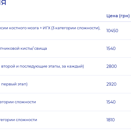
ия
Цена (грн)
ии костного мозга + ИГХ (3 категории сложности),
10450
опчиковой кисты/ свища
1540
а второй и последующие этапы, за каждый)
2800
 первый этап)
2920
тегории сложности
1540
тегории сложности
1810