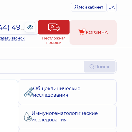
UA
Мой кабинет
(044) 495-2-888
КОРЗИНА
казать звонок
Неотложная
помощь
Поиск
Общеклинические
исследования
Иммуногематологические
исследования