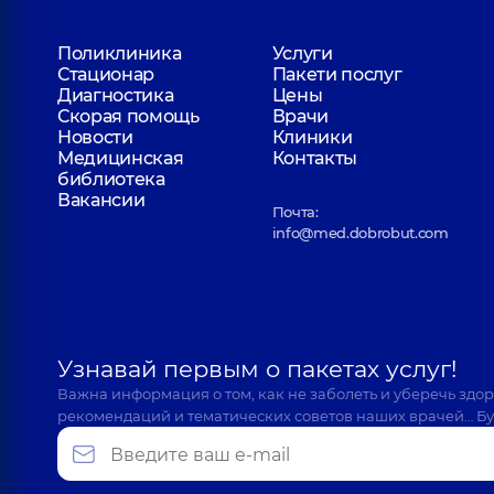
Поликлиника
Услуги
Стационар
Пакети послуг
Диагностика
Цены
Скорая помощь
Врачи
Новости
Клиники
Медицинская
Контакты
библиотека
Вакансии
Почта:
info@med.dobrobut.com
Узнавай первым о пакетах услуг!
Важна информация о том, как не заболеть и уберечь здо
рекомендаций и тематических советов наших врачей… Бу