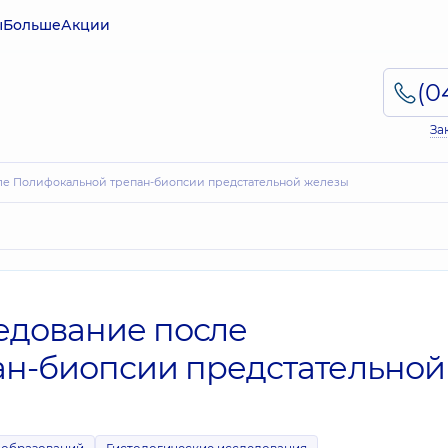
ы
Больше
Акции
За
сле Полифокальной трепан-биопсии предстательной железы
едование после
н-биопсии предстательной