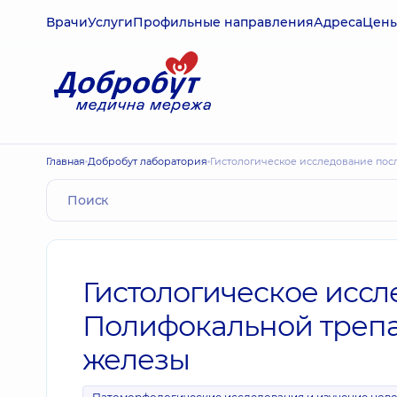
Врачи
Услуги
Профильные направления
Адреса
Цен
Главная
Добробут лаборатория
Гистологическое исследование по
Гистологическое иссл
Полифокальной трепа
железы