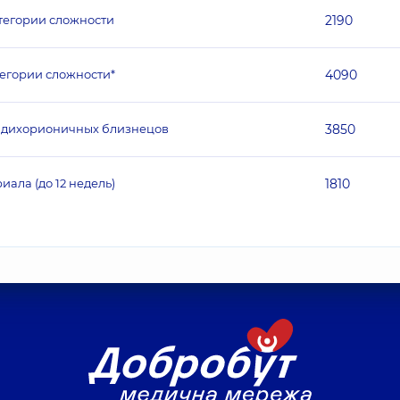
тегории сложности
2190
егории сложности*
4090
к дихорионичных близнецов
3850
ала (до 12 недель)
1810