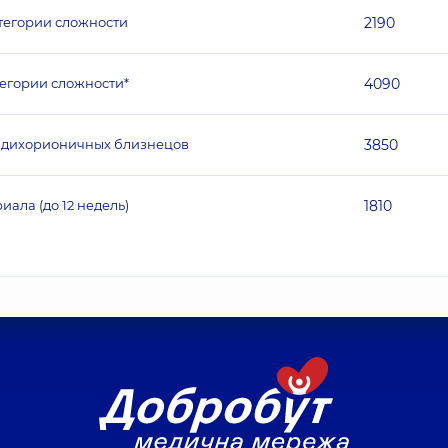
тегории сложности
2190
егории сложности*
4090
к дихорионичных близнецов
3850
ала (до 12 недель)
1810