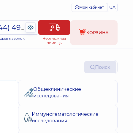
UA
Мой кабинет
(044) 495-2-888
КОРЗИНА
казать звонок
Неотложная
помощь
Поиск
Общеклинические
исследования
Иммуногематологические
исследования