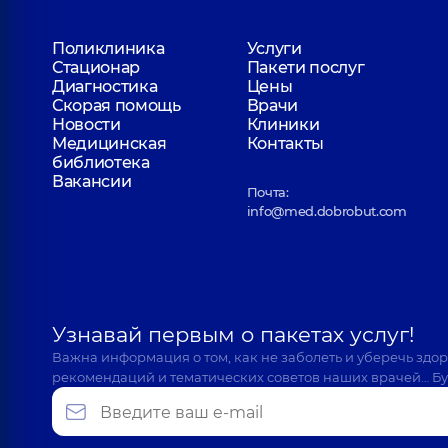
Поликлиника
Услуги
Стационар
Пакети послуг
Диагностика
Цены
Скорая помощь
Врачи
Новости
Клиники
Медицинская
Контакты
библиотека
Вакансии
Почта:
info@med.dobrobut.com
Узнавай первым о пакетах услуг!
Важна информация о том, как не заболеть и уберечь здо
рекомендаций и тематических советов наших врачей… Бу