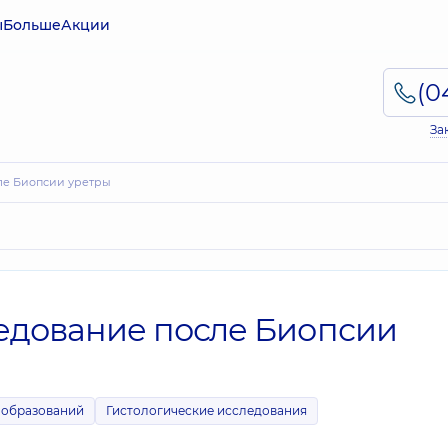
ы
Больше
Акции
За
сле Биопсии уретры
ледование после Биопсии
ообразований
Гистологические исследования