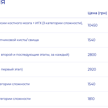
ия
Цена (грн)
ии костного мозга + ИГХ (3 категории сложности),
10450
опчиковой кисты/ свища
1540
а второй и последующие этапы, за каждый)
2800
 первый этап)
2920
тегории сложности
1540
тегории сложности
1810