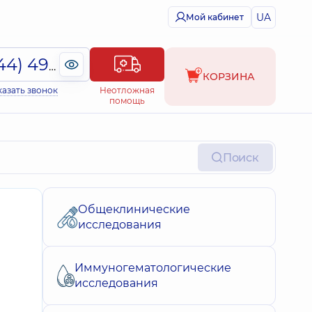
UA
Мой кабинет
(044) 495-2-888
КОРЗИНА
казать звонок
Неотложная
помощь
Поиск
Общеклинические
исследования
Иммуногематологические
исследования