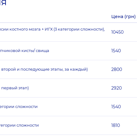
ия
Цена (грн)
ии костного мозга + ИГХ (3 категории сложности),
10450
опчиковой кисты/ свища
1540
а второй и последующие этапы, за каждый)
2800
 первый этап)
2920
тегории сложности
1540
тегории сложности
1810