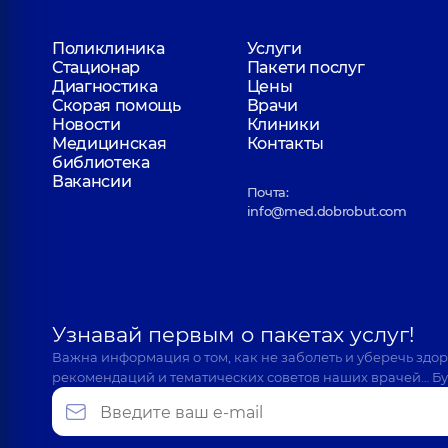
Поликлиника
Услуги
Стационар
Пакети послуг
Диагностика
Цены
Скорая помощь
Врачи
Новости
Клиники
Медицинская
Контакты
библиотека
Вакансии
Почта:
info@med.dobrobut.com
Узнавай первым о пакетах услуг!
Важна информация о том, как не заболеть и уберечь здо
рекомендаций и тематических советов наших врачей… Бу