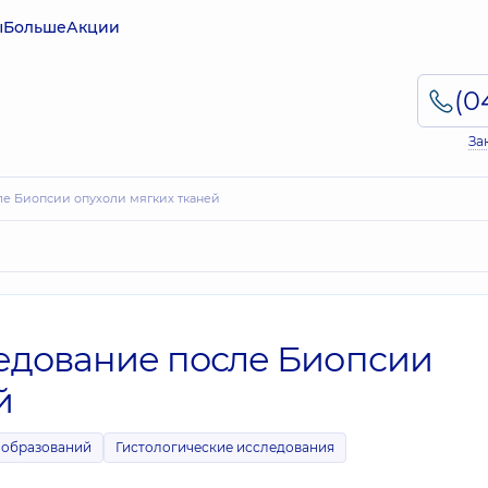
ы
Больше
Акции
За
ле Биопсии опухоли мягких тканей
ледование после Биопсии
й
ообразований
Гистологические исследования