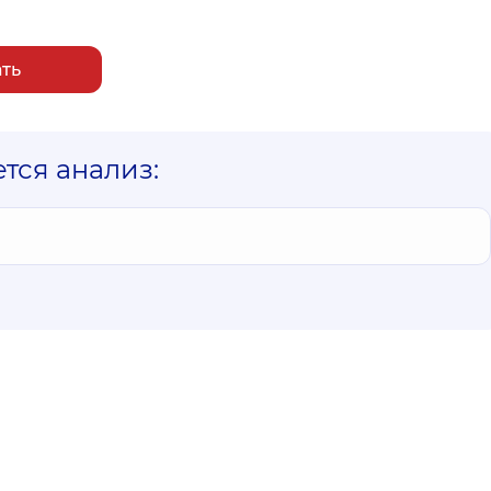
ать
ется анализ: