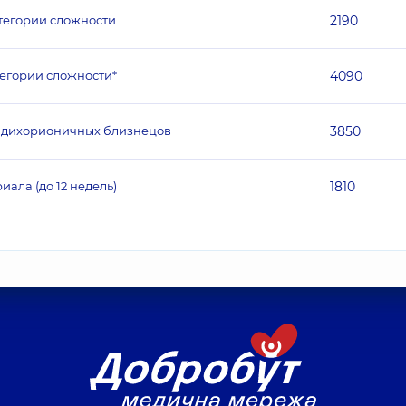
тегории сложности
2190
егории сложности*
4090
к дихорионичных близнецов
3850
ала (до 12 недель)
1810