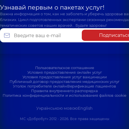
Узнавай первым о пакетах услуг!
Важна информация о том, как не заболеть и уберечь здоровье в
близких. Цикл подготовленных экспертами сезонных рекоменда
тематических советов наших врачей… Будьте здоровы!
Подписатьс
Пользовательское соглашение
Условия предоставления онлайн услуг
Условия предоставления услуг вакцинации
Публичный договор предоставления медицинских услуг
Уголок потребителя онлайн
Верификация пациентов
Правила внутреннего распорядка
Политика конфиденциальности и использования файлов cookie
Українською мовою
English
МС «Добробут» 2012 - 2026. Все права защищены