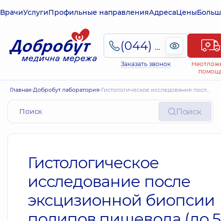
Врачи
Услуги
Профильные направления
Адреса
Цены
Больш
(044) 495-2-888
Заказать звонок
Неотлож
помощ
Главная
Добробут лаборатория
Гистологическое исследование после эксцизионной биопсии полипов пищевода (до 5 образований включительно)
Поиск
Гистологическое
исследование после
эксцизионной биопсии
полипов пищевода (до 5