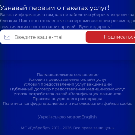
Узнавай первым о пакетах услуг!
Важна информация о том, как не заболеть и уберечь здоровье в
близких. Цикл подготовленных экспертами сезонных рекоменда
тематических советов наших врачей… Будьте здоровы!
Подписатьс
Пользовательское соглашение
Условия предоставления онлайн услуг
Условия предоставления услуг вакцинации
Публичный договор предоставления медицинских услуг
Уголок потребителя онлайн
Верификация пациентов
Правила внутреннего распорядка
Политика конфиденциальности и использования файлов cookie
Українською мовою
English
МС «Добробут» 2012 - 2026. Все права защищены