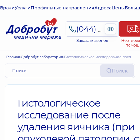
Врачи
Услуги
Профильные направления
Адреса
Цены
Больш
(044) 495-2-888
Заказать звонок
Неотлож
помощ
Главная
Добробут лаборатория
Гистологическое исследование после удаления яичника (при опухолевой патологии, с одной стороны)
Поиск
Гистологическое
исследование после
удаления яичника (при
опухолевой патологии, с