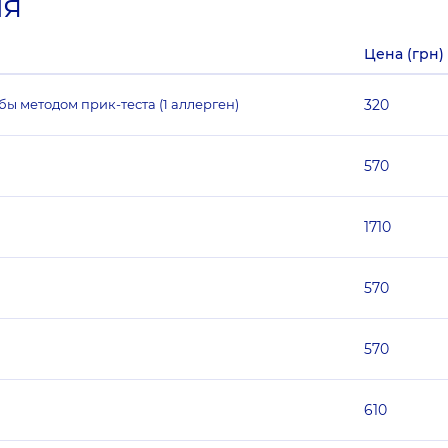
ия
Цена (грн)
 методом прик-теста (1 аллерген)
320
570
1710
570
570
610