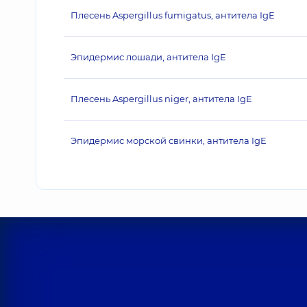
Плесень Aspergillus fumigatus, антитела IgE
Эпидермис лошади, антитела IgE
Плесень Aspergillus niger, антитела IgE
Эпидермис морской свинки, антитела IgE