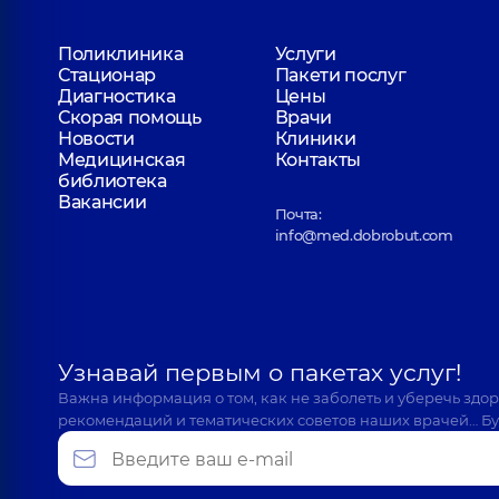
Поликлиника
Услуги
Стационар
Пакети послуг
Диагностика
Цены
Скорая помощь
Врачи
Новости
Клиники
Медицинская
Контакты
библиотека
Вакансии
Почта:
info@med.dobrobut.com
Узнавай первым о пакетах услуг!
Важна информация о том, как не заболеть и уберечь здо
рекомендаций и тематических советов наших врачей… Бу