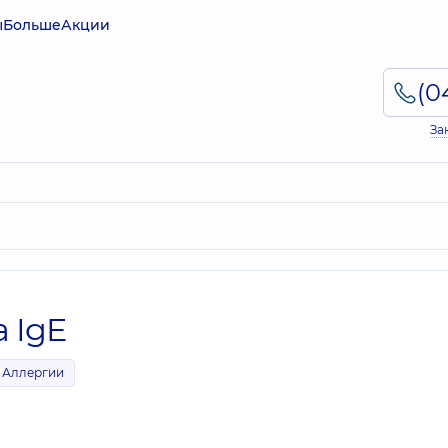
ы
Больше
Акции
За
а IgE
Аллергии