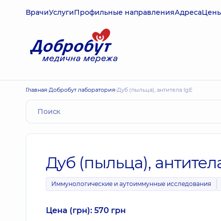
Врачи
Услуги
Профильные направления
Адреса
Цен
Главная
Добробут лаборатория
Дуб (пыльца), антитела IgE
Дуб (пыльца), антител
Иммунологические и аутоиммунные исследования
Цена (грн): 570 грн