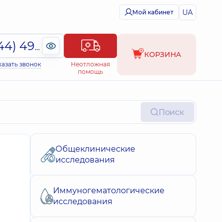
UA
Мой кабинет
(044) 495-2-888
КОРЗИНА
казать звонок
Неотложная
помощь
Поиск
Общеклинические
исследования
Иммуногематологические
исследования