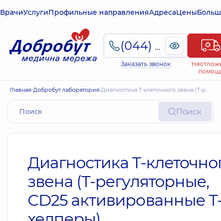
Врачи
Услуги
Профильные направления
Адреса
Цены
Больш
(044) 495-2-888
Заказать звонок
Неотлож
помощ
Главная
Добробут лаборатория
Диагностика T-клеточного звена (Т-регуляторные, CD25 активированные Т-хелперы)
Поиск
Диагностика T-клеточно
звена (Т-регуляторные,
CD25 активированные Т
хелперы)