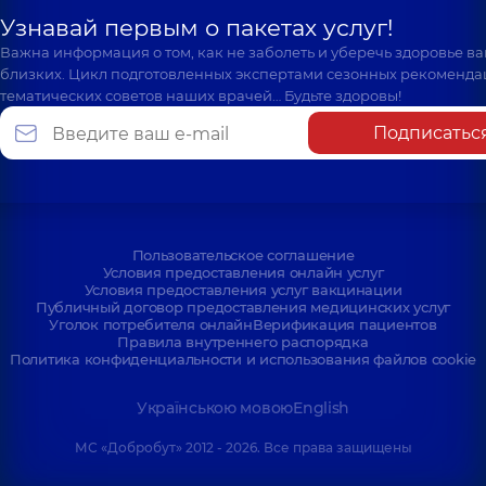
Узнавай первым о пакетах услуг!
Важна информация о том, как не заболеть и уберечь здоровье в
близких. Цикл подготовленных экспертами сезонных рекоменда
тематических советов наших врачей… Будьте здоровы!
Подписатьс
Пользовательское соглашение
Условия предоставления онлайн услуг
Условия предоставления услуг вакцинации
Публичный договор предоставления медицинских услуг
Уголок потребителя онлайн
Верификация пациентов
Правила внутреннего распорядка
Политика конфиденциальности и использования файлов cookie
Українською мовою
English
МС «Добробут» 2012 - 2026. Все права защищены