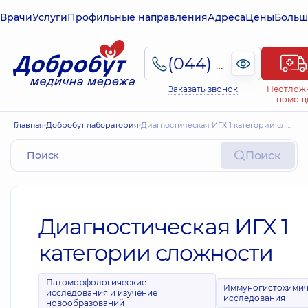
Врачи
Услуги
Профильные направления
Адреса
Цены
Больш
(044) 495-2-888
Заказать звонок
Неотлож
помощ
Главная
Добробут лаборатория
Диагностическая ИГХ 1 категории сложности
Поиск
Диагностическая ИГХ 1
категории сложности
Патоморфологические
Иммуногистохимич
исследования и изучение
исследования
новообразований