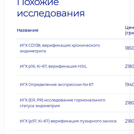
Похожие
исследования
Цен
Название
(грн
ИГХ CD138, верификация хронического
185
эндометрита
ИГХ p16, Ki-67, верификация HSIL
218
ИГХ Определение экспрессии Ки 67
194
ИГХ (ER, PR) исследование гормонального
218
статуса эндометрия
ИГХ (p57, Ki-67) верификация пузырного заноса
218