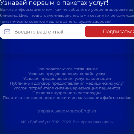
Узнавай первым о пакетах услуг!
Важна информация о том, как не заболеть и уберечь здоровье в
близких. Цикл подготовленных экспертами сезонных рекоменда
тематических советов наших врачей… Будьте здоровы!
Подписатьс
Пользовательское соглашение
Условия предоставления онлайн услуг
Условия предоставления услуг вакцинации
Публичный договор предоставления медицинских услуг
Уголок потребителя онлайн
Верификация пациентов
Правила внутреннего распорядка
Политика конфиденциальности и использования файлов cookie
Українською мовою
English
МС «Добробут» 2012 - 2026. Все права защищены