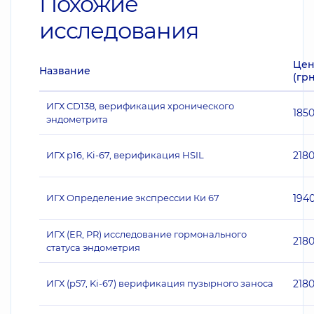
Похожие
исследования
Цен
Название
(грн
ИГХ CD138, верификация хронического
185
эндометрита
ИГХ p16, Ki-67, верификация HSIL
218
ИГХ Определение экспрессии Ки 67
194
ИГХ (ER, PR) исследование гормонального
218
статуса эндометрия
ИГХ (p57, Ki-67) верификация пузырного заноса
218