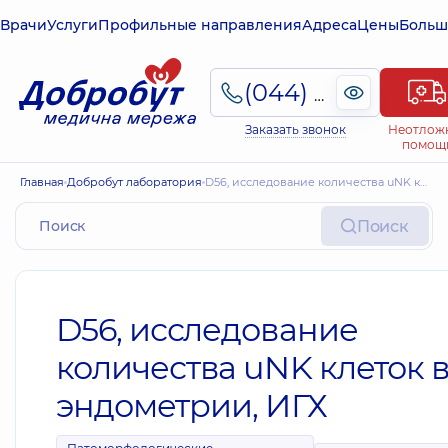
Врачи
Услуги
Профильные направления
Адреса
Цены
Больш
(044) 495-2-888
Заказать звонок
Неотлож
помощ
Главная
Добробут лаборатория
D56, исследование количества uNK клеток в эндометрии, ИГХ
Поиск
D56, исследование
количества uNK клеток 
эндометрии, ИГХ