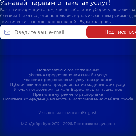
Узнавай первым о пакетах услуг!
Важна информация о том, как не заболеть и уберечь здоровье в
близких. Цикл подготовленных экспертами сезонных рекоменда
тематических советов наших врачей… Будьте здоровы!
Подписатьс
Пользовательское соглашение
Условия предоставления онлайн услуг
Условия предоставления услуг вакцинации
Публичный договор предоставления медицинских услуг
Уголок потребителя онлайн
Верификация пациентов
Правила внутреннего распорядка
Политика конфиденциальности и использования файлов cookie
Українською мовою
English
МС «Добробут» 2012 - 2026. Все права защищены