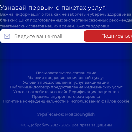
Узнавай первым о пакетах услуг!
Важна информация о том, как не заболеть и уберечь здоровье в
близких. Цикл подготовленных экспертами сезонных рекоменда
тематических советов наших врачей… Будьте здоровы!
Подписатьс
Пользовательское соглашение
Условия предоставления онлайн услуг
Условия предоставления услуг вакцинации
Публичный договор предоставления медицинских услуг
Уголок потребителя онлайн
Верификация пациентов
Правила внутреннего распорядка
Политика конфиденциальности и использования файлов cookie
Українською мовою
English
МС «Добробут» 2012 - 2026. Все права защищены