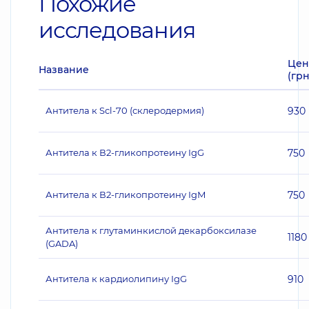
Похожие
исследования
Цен
Название
(грн
Антитела к Scl-70 (склеродермия)
930
Антитела к В2-гликопротеину IgG
750
Антитела к В2-гликопротеину IgМ
750
Антитела к глутаминкислой декарбоксилазе
1180
(GADA)
Антитела к кардиолипину IgG
910