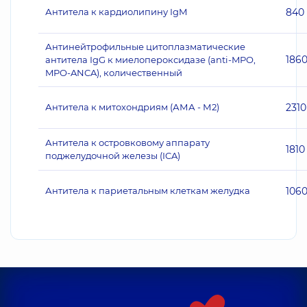
Антитела к кардиолипину IgM
840
Антинейтрофильные цитоплазматические
186
антитела IgG к миелопероксидазе (anti-MPO,
MPO-ANCA), количественный
Антитела к митохондриям (АМА - М2)
2310
Антитела к островковому аппарату
1810
поджелудочной железы (ICA)
Антитела к париетальным клеткам желудка
106