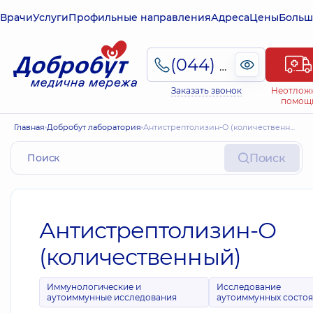
Врачи
Услуги
Профильные направления
Адреса
Цены
Больш
(044) 495-2-888
Заказать звонок
Неотлож
помощ
Главная
Добробут лаборатория
Антистрептолизин-О (количественный)
Поиск
Антистрептолизин-О
(количественный)
Иммунологические и
Исследование
аутоиммунные исследования
аутоиммунных состо