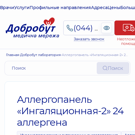
Врачи
Услуги
Профильные направления
Адреса
Цены
Больш
(044) 495-2-888
Заказать звонок
Неотлож
помощ
Главная
Добробут лаборатория
Аллергопанель «Ингаляционная-2» 24 аллергена
Поиск
Аллергопанель
«Ингаляционная-2» 24
аллергена