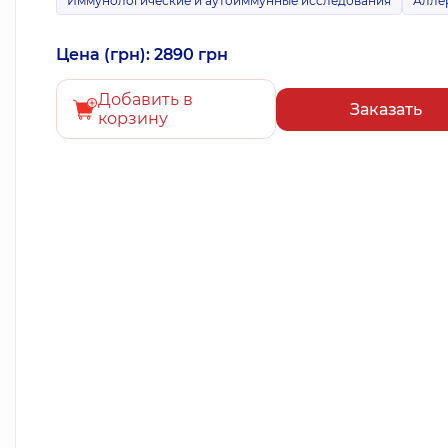
Иммунологические и аутоиммунные исследования
Алле
Цена (грн): 2890 грн
Добавить в
Заказать
корзину