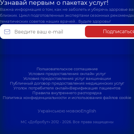
Узнавай первым о пакетах услуг!
Важна информация о том, как не заболеть и уберечь здоровье в
близких. Цикл подготовленных экспертами сезонных рекоменда
тематических советов наших врачей… Будьте здоровы!
Подписатьс
Пользовательское соглашение
Условия предоставления онлайн услуг
Условия предоставления услуг вакцинации
Публичный договор предоставления медицинских услуг
Уголок потребителя онлайн
Верификация пациентов
Правила внутреннего распорядка
Политика конфиденциальности и использования файлов cookie
Українською мовою
English
МС «Добробут» 2012 - 2026. Все права защищены