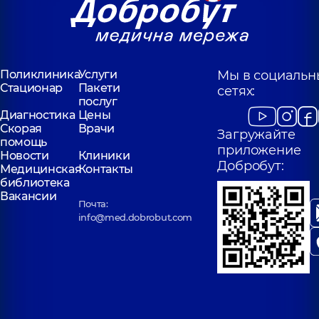
Поликлиника
Услуги
Мы в социальн
Стационар
Пакети
сетях:
послуг
Диагностика
Цены
Скорая
Врачи
Загружайте
помощь
приложение
Новости
Клиники
Добробут:
Медицинская
Контакты
библиотека
Вакансии
Почта:
info@med.dobrobut.com