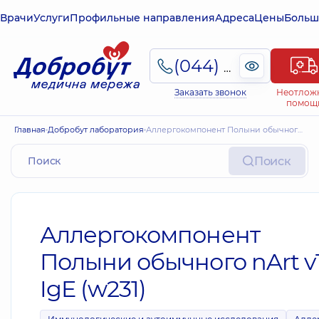
Врачи
Услуги
Профильные направления
Адреса
Цены
Больш
(044) 495-2-888
Заказать звонок
Неотлож
помощ
Главная
Добробут лаборатория
Аллергокомпонент Полыни обычного nArt v1, IgE (w231)
Поиск
Аллергокомпонент
Полыни обычного nArt v1
IgE (w231)