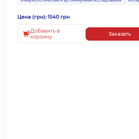
Иммунологические и аутоиммунные исследования
Алле
Цена (грн): 1540 грн
Добавить в
Заказать
корзину