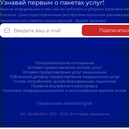
Узнавай первым о пакетах услуг!
Важна информация о том, как не заболеть и уберечь здоровье в
близких. Цикл подготовленных экспертами сезонных рекоменда
тематических советов наших врачей… Будьте здоровы!
Подписатьс
Пользовательское соглашение
Условия предоставления онлайн услуг
Условия предоставления услуг вакцинации
Публичный договор предоставления медицинских услуг
Уголок потребителя онлайн
Верификация пациентов
Правила внутреннего распорядка
Политика конфиденциальности и использования файлов cookie
Українською мовою
English
МС «Добробут» 2012 - 2026. Все права защищены