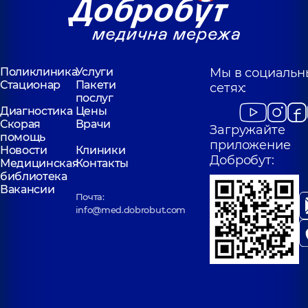
Поликлиника
Услуги
Мы в социальн
Стационар
Пакети
сетях:
послуг
Диагностика
Цены
Скорая
Врачи
Загружайте
помощь
приложение
Новости
Клиники
Добробут:
Медицинская
Контакты
библиотека
Вакансии
Почта:
info@med.dobrobut.com