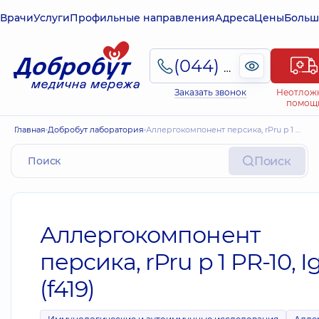
Врачи
Услуги
Профильные направления
Адреса
Цены
Больш
(044) 495-2-888
Заказать звонок
Неотлож
помощ
Главная
Добробут лаборатория
Аллергокомпонент персика, rPru p 1 PR‑10, IgE (f419)
Поиск
Аллергокомпонент
персика, rPru p 1 PR‑10, I
(f419)