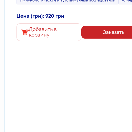
Иммунологические и аутоиммунные исследования
Алле
Цена (грн): 920 грн
Добавить в
Заказать
корзину