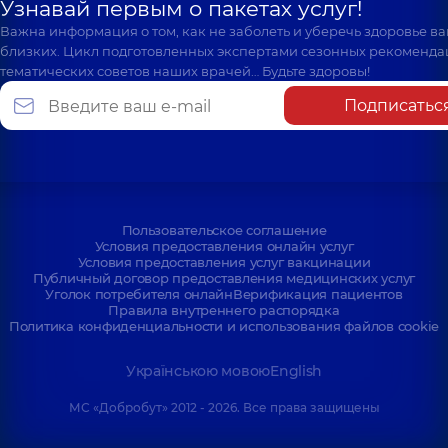
Узнавай первым о пакетах услуг!
Важна информация о том, как не заболеть и уберечь здоровье в
близких. Цикл подготовленных экспертами сезонных рекоменда
тематических советов наших врачей… Будьте здоровы!
Подписатьс
Пользовательское соглашение
Условия предоставления онлайн услуг
Условия предоставления услуг вакцинации
Публичный договор предоставления медицинских услуг
Уголок потребителя онлайн
Верификация пациентов
Правила внутреннего распорядка
Политика конфиденциальности и использования файлов cookie
Українською мовою
English
МС «Добробут» 2012 - 2026. Все права защищены