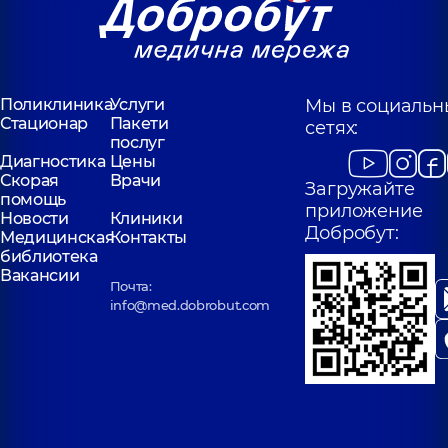
Поликлиника
Услуги
Мы в социальн
Стационар
Пакети
сетях:
послуг
Диагностика
Цены
Скорая
Врачи
Загружайте
помощь
приложение
Новости
Клиники
Добробут:
Медицинская
Контакты
библиотека
Вакансии
Почта:
info@med.dobrobut.com