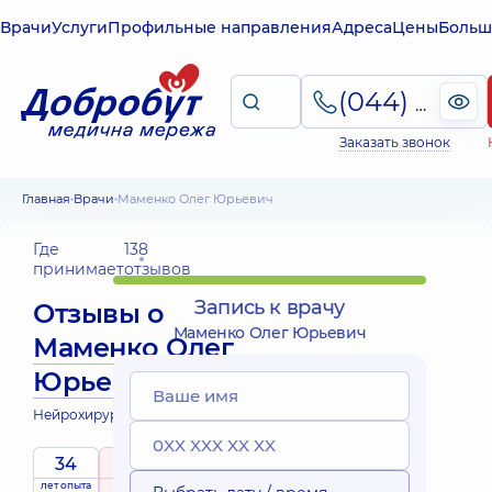
Врачи
Услуги
Профильные направления
Адреса
Цены
Больш
(044) 495-2-888
Заказать звонок
Главная
Врачи
Маменко Олег Юрьевич
Где
138
принимает
отзывов
Запись к врачу
Отзывы о
Маменко Олег Юрьевич
Маменко Олег
Юрьевич
Нейрохирург
34
5
/ 5
лет опыта
рейтинг
на основе
Эксперт