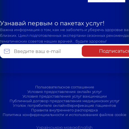
Узнавай первым о пакетах услуг!
Важна информация о том, как не заболеть и уберечь здоровье в
близких. Цикл подготовленных экспертами сезонных рекоменда
тематических советов наших врачей… Будьте здоровы!
Подписатьс
Пользовательское соглашение
Условия предоставления онлайн услуг
Условия предоставления услуг вакцинации
Публичный договор предоставления медицинских услуг
Уголок потребителя онлайн
Верификация пациентов
Правила внутреннего распорядка
Политика конфиденциальности и использования файлов cookie
Українською мовою
English