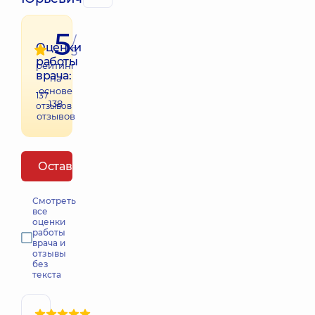
5
/
Оценки
5
работы
рейтинг
врача:
на
основе
137
138
отзывов
отзывов
Оставить отзыв
Смотреть
все
оценки
работы
врача и
отзывы
без
текста