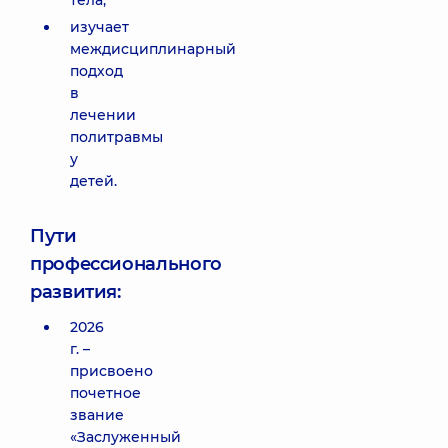
тела;
изучает
междисциплинарный
подход
в
лечении
политравмы
у
детей.
Пути
профессионального
развития:
2026
г. –
присвоено
почетное
звание
«Заслуженный