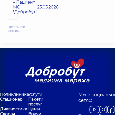
– Пациент
МС
25.05.2026
"Добробут"
Читать все
отзывы…
Поликлиника
Услуги
Мы в социальн
Стационар
Пакети
сетях:
послуг
Диагностика
Цены
Скорая
Врачи