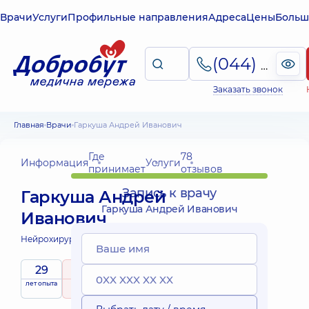
Врачи
Услуги
Профильные направления
Адреса
Цены
Больш
(044) 495-2-888
Заказать звонок
Главная
Врачи
Гаркуша Андрей Иванович
Где
78
Информация
Услуги
принимает
отзывов
Запись к врачу
Гаркуша Андрей
Гаркуша Андрей Иванович
Иванович
Нейрохирург;
Нейрохирург детский;
29
4.7
/ 5
лет опыта
рейтинг
на основе
Эксперт
принимает
78 отзывов
детей