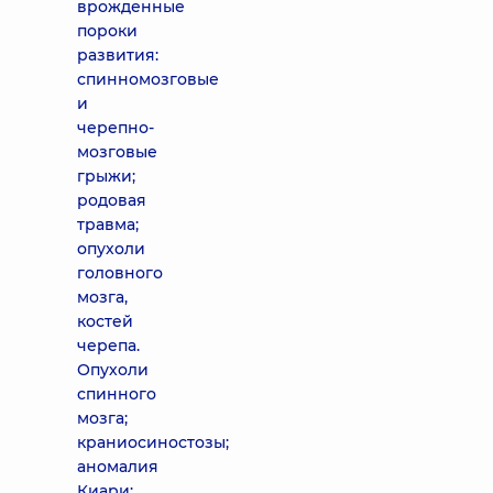
врожденные
пороки
развития:
спинномозговые
и
черепно-
мозговые
грыжи;
родовая
травма;
опухоли
головного
мозга,
костей
черепа.
Опухоли
спинного
мозга;
краниосиностозы;
аномалия
Киари;