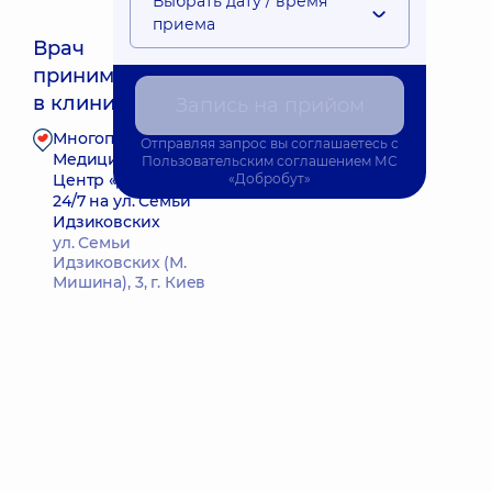
Выбрать дату / время
приема
Врач
принимает
Ближайшее время приема: 16.08.2026 10:30
в клинике
Запись на прийом
Многопрофильный
Отправляя запрос вы соглашаетесь с
Запись к врачу
Медицинский
Пользовательским соглашением
МС
Центр «Добробут»
«Добробут»
24/7 на ул. Семьи
Идзиковских
ул. Семьи
Идзиковских (М.
Мишина), 3, г. Киев