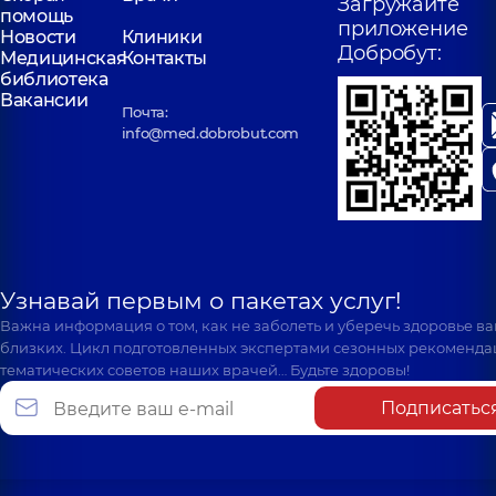
Загружайте
помощь
приложение
Новости
Клиники
Добробут:
Медицинская
Контакты
библиотека
Вакансии
Почта:
info@med.dobrobut.com
Узнавай первым о пакетах услуг!
Важна информация о том, как не заболеть и уберечь здоровье в
близких. Цикл подготовленных экспертами сезонных рекоменда
тематических советов наших врачей… Будьте здоровы!
Подписатьс