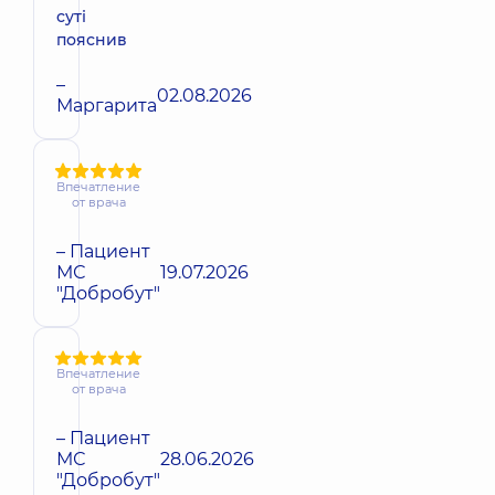
суті
пояснив
–
02.08.2026
Маргарита
Впечатление
от врача
– Пациент
МС
19.07.2026
"Добробут"
Впечатление
от врача
– Пациент
МС
28.06.2026
"Добробут"