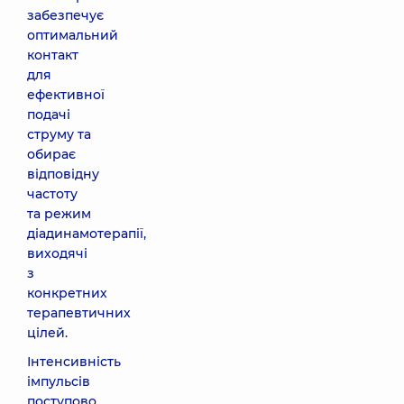
забезпечує
оптимальний
контакт
для
ефективної
подачі
струму та
обирає
відповідну
частоту
та режим
діадинамотерапії,
виходячі
з
конкретних
терапевтичних
цілей.
Інтенсивність
імпульсів
поступово