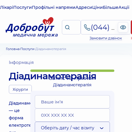
Лікарі
Послуги
Профільні напрями
Адреси
Ціни
Більше
Акції
(044) 495-2-888
Замовити дзвінок
Головна
Послуги
Діадинамотерапія
Інформація
Діадинамотерапія
Запис на прийом
Діадинамотерапія
Хірурги
Діадинамотерапія
— це
форма
електротерапії,
Оберіть дату / час візиту