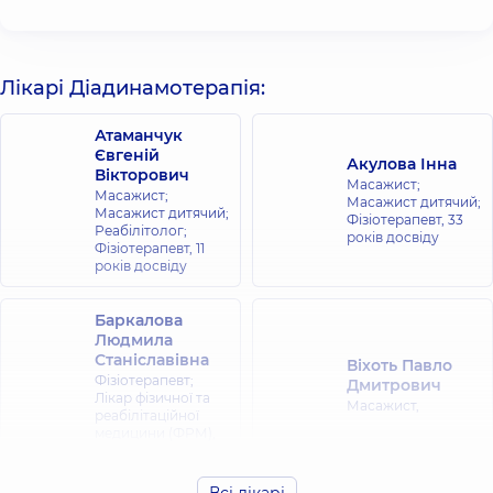
Лікарі Діадинамотерапія:
Атаманчук
Євгеній
Акулова Інна
Вікторович
Масажист;
Масажист;
Масажист дитячий;
Масажист дитячий;
Фізіотерапевт,
33
Реабілітолог;
років досвіду
Фізіотерапевт,
11
років досвіду
Баркалова
Людмила
Станіславівна
Віхоть Павло
Фізіотерапевт;
Дмитрович
Лікар фізичної та
Масажист,
реабілітаційної
медицини (ФРМ),
39 років досвіду