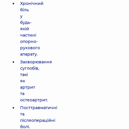
Хронічний
біль
у
будь-
якій
частині
опорно-
рухового
апарату.
Захворювання
суглобів,
такі
як
артрит
та
остеоартрит.
Посттравматичні
та
післяопераційні
болі.