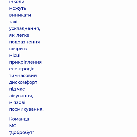
інколи
можуть
виникати
такі
ускладнення,
як: легке
подразнення
шкіри в
місці
прикріплення
електродів,
тимчасовий
дискомфорт
під час
лікування,
м'язові
посмикування.
Команда
МС
"Добробут"