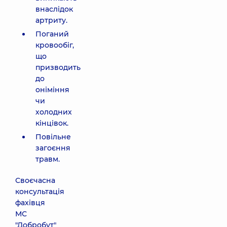
внаслідок
артриту.
Поганий
кровообіг,
що
призводить
до
оніміння
чи
холодних
кінцівок.
Повільне
загоєння
травм.
Своєчасна
консультація
фахівця
МС
"Добробут"