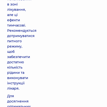
в зоні
лікування,
але ці
ефекти
тимчасові.
Рекомендується
дотримуватися
питного
режиму,
щоб
забезпечити
достатню
кількість
рідини та
виконувати
інструкції
лікаря.
Для
досягнення
оптимальних