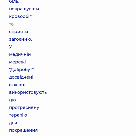
біль,
покращувати
кровообіг
та
сприяти
загоєнню.
У
медичній
мережі
"Добробут"
досвідчені
фахівці
використовують
цю
прогресивну
терапію
для
покращення