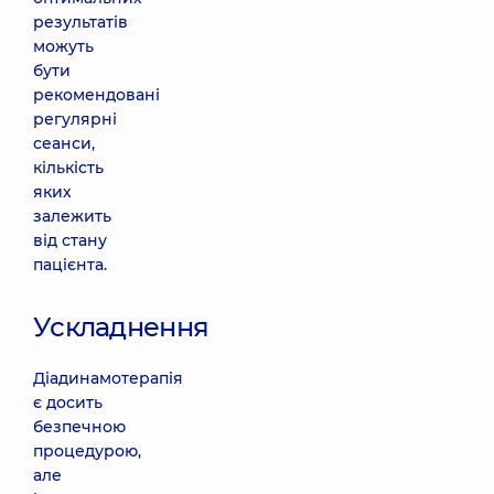
результатів
можуть
бути
рекомендовані
регулярні
сеанси,
кількість
яких
залежить
від стану
пацієнта.
Ускладнення
Діадинамотерапія
є досить
безпечною
процедурою,
але