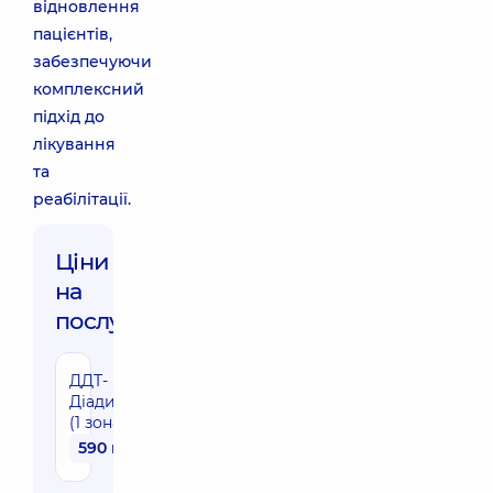
відновлення
пацієнтів,
забезпечуючи
комплексний
підхід до
лікування
та
реабілітації.
Ціни
на
послуги:
ДДТ-
Діадинамотерапія
(1 зона, в 10-12 хв.)
590 грн