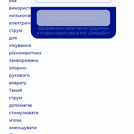
яка
використовує
низькочастотний
Запис на прийом
електричний
Відправляючи запит ви погоджуєтесь
струм
з
Угодою користувача
ММ «Добробут»
для
лікування
різноманітних
захворювань
опорно-
рухового
апарату.
Такий
струм
допомагає
стимулювати
м'язи,
зменшувати