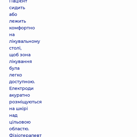
Пацієнт
сидить
або
лежить
комфортно
на
лікувальному
столі,
щоб зона
лікування
була
легко
доступною.
Електроди
акуратно
розміщуються
на шкірі
над
цільовою
областю.
Фізіотерапевт