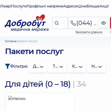
Лікарі
Послуги
Профільні напрями
Адреси
Ціни
Більше
Акції
(044) 495-2-888
Замовити дзвінок
Головна
Пакети послуг
Пакети послуг
Фільтри:
Для кого
Тип
Клініка
Напрям
Для дітей (0 – 18)
| 34