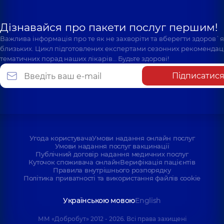
Дізнавайся про пакети послуг першим!
Важлива інформація про те як не захворіти та вберегти здоров`
близьких. Цикл підготовлених експертами сезонних рекомендаці
тематичних порад наших лікарів… Будьте здорові!
Підписатис
Угода користувача
Умови надання онлайн послуг
Умови надання послуг вакцинації
Публічний договір надання медичних послуг
Куточок споживача онлайн
Верифікація пацієнтів
Правила внутрішнього розпорядку
Політика приватності та використання файлів cookie
Українською мовою
English
ММ «Добробут» 2012 - 2026. Всі права захищені