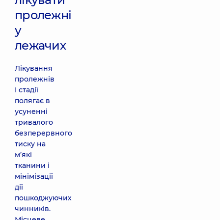
пролежні
у
лежачих
Лікування
пролежнів
I стадії
полягає в
усуненні
тривалого
безперервного
тиску на
м’які
тканини і
мінімізації
дії
пошкоджуючих
чинників.
Місцеве