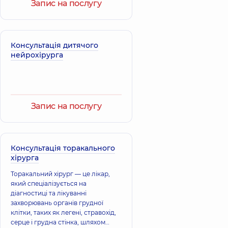
Запис на послугу
Бородіна Олена
Олександрівна
Лікар загальної
Лавріненко
Консультація дитячого
практики -
Владислава
сімейний лікар;
нейрохірурга
Володимирівна
Гастроентеролог;
Дієтолог; Лікар з
Терапевт,
26 років
ультразвукової
досвіду
діагностики;
Терапевт,
24 років
досвіду
Запис на послугу
Шепшелей
Вадим
Віталійович
Корнійчук
Консультація торакального
Терапевт;
Ольга
хірурга
Ендокринолог;
Василівна
Лікар загальної
Торакальний хірург — це лікар,
Терапевт,
практики -
який спеціалізується на
сімейний лікар,
7
діагностиці та лікуванні
років досвіду
захворювань органів грудної
клітки, таких як легені, стравохід,
Логінова
серце і грудна стінка, шляхом