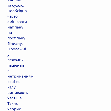
чистою
та сухою.
Необхідно
часто
змінювати
натільну
на
постільну
білизну.
Пролежні
у
лежачих
пацієнтів
з
нетриманням
сечі та
калу
виникають
частіше.
Таких
хворих