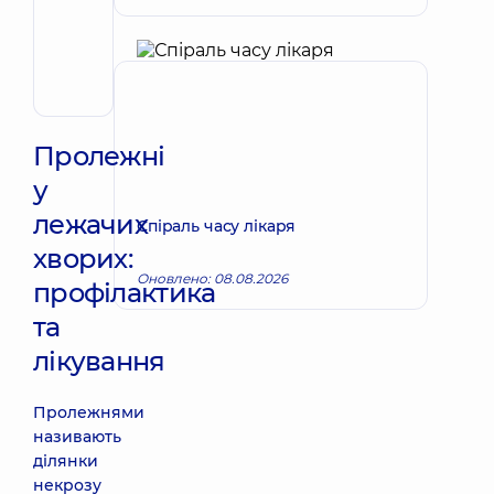
Тетяна
Запис до лікаря
Володимирівна
Терапевт;
Кардіолог;
Ревматолог
Пролежні
у
лежачих
Спіраль часу лікаря
хворих:
Оновлено: 08.08.2026
профілактика
та
лікування
Пролежнями
називають
ділянки
некрозу