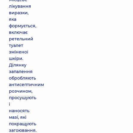
лікування
виразки,
яка
формується,
включає
ретельний
туалет
зміненої
шкіри.
Ділянку
запалення
обробляють
антисептичним
розчином,
просушують
і
наносять
мазі, які
покращують
загоювання.