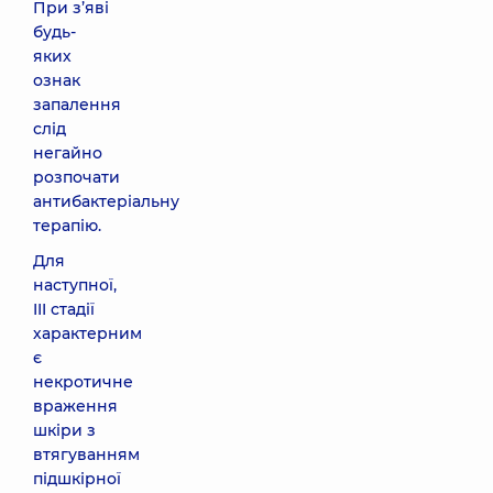
При з’яві
будь-
яких
ознак
запалення
слід
негайно
розпочати
антибактеріальну
терапію.
Для
наступної,
III стадії
характерним
є
некротичне
враження
шкіри з
втягуванням
підшкірної