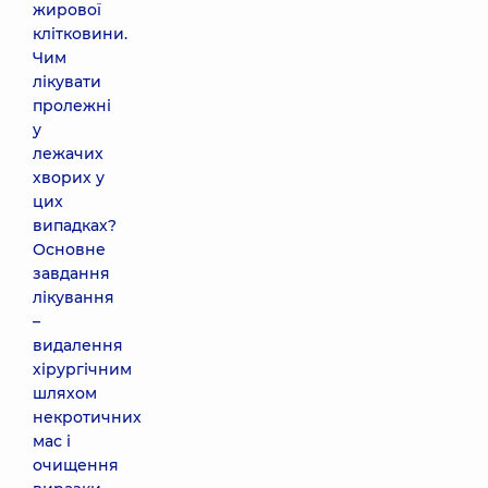
жирової
клітковини.
Чим
лікувати
пролежні
у
лежачих
хворих у
цих
випадках?
Основне
завдання
лікування
–
видалення
хірургічним
шляхом
некротичних
мас і
очищення