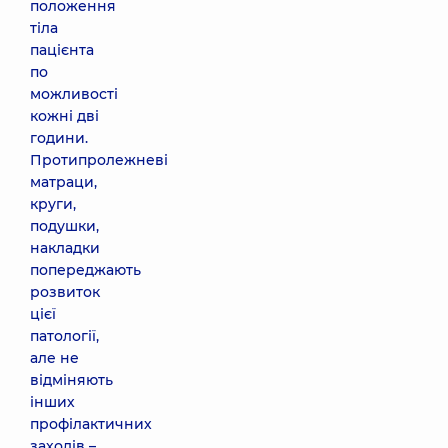
положення
тіла
пацієнта
по
можливості
кожні дві
години.
Протипролежневі
матраци,
круги,
подушки,
накладки
попереджають
розвиток
цієї
патології,
але не
відміняють
інших
профілактичних
заходів –