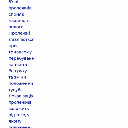
З’яві
пролежнів
сприяє
наявність
вологи.
Пролежні
з’являються
при
тривалому
перебуванні
пацієнта
без руху
та зміни
положення
тулуба.
Локалізація
пролежнів
залежить
від того, у
якому
положенні