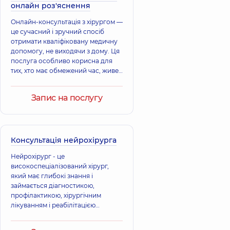
онлайн роз'яснення
Онлайн-консультація з хірургом —
це сучасний і зручний спосіб
отримати кваліфіковану медичну
допомогу, не виходячи з дому. Ця
послуга особливо корисна для
тих, хто має обмежений час, живе
в іншому місті або не може
відвідати клініку з інших причин.
Запис на послугу
Консультація нейрохірурга
Нейрохірург - це
високоспеціалізований хірург,
який має глибокі знання і
займається діагностикою,
профілактикою, хірургічним
лікуванням і реабілітацією
захворювань, пов'язаних з
нервовою системою