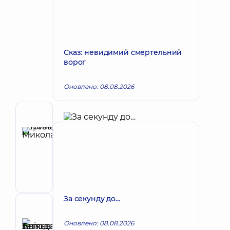
Сказ: невидимий смертельний
ворог
Оновлено: 08.08.2026
Автор
Левада
Ірина
Запис до лікаря
Миколаївна
Терапевт;
Кардіолог;
Ревматолог
За секунду до…
Рецензент
Анікєєва
Оновлено: 08.08.2026