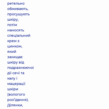
ретельно
обмивають,
просушують
шкіру,
потім
наносять
спеціальний
крем з
цинком,
який
захищає
шкіру від
подразнюючої
дії сечі та
калу і
мацерації
шкіри
(вологого
роз’їдання).
Ділянки,