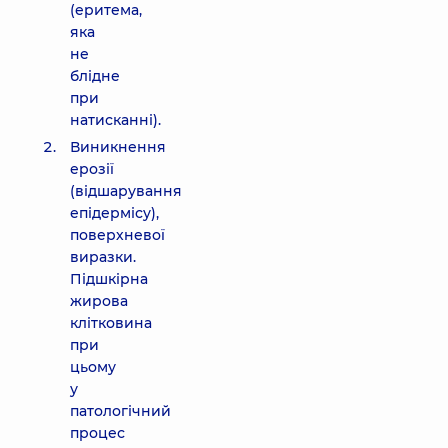
(еритема,
яка
не
блідне
при
натисканні).
Виникнення
ерозії
(відшарування
епідермісу),
поверхневої
виразки.
Підшкірна
жирова
клітковина
при
цьому
у
патологічний
процес