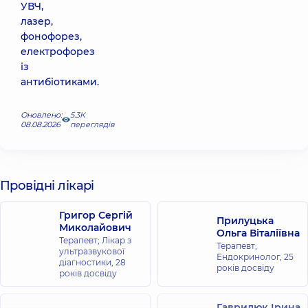
УВЧ,
лазер,
фонофорез,
електрофорез
із
антибіотиками.
Оновлено:
5.3К
08.08.2026
переглядів
Провідні лікарі
Григор Сергій
Прилуцька
Миколайович
Ольга Віталіївна
Терапевт; Лікар з
Терапевт;
ультразвукової
Ендокринолог,
25
діагностики,
28
років досвіду
років досвіду
Гаврилюк Ірина