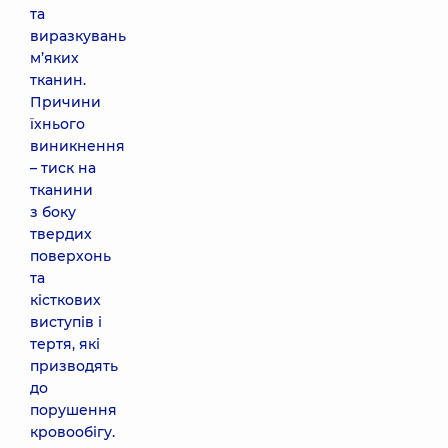
та
виразкувань
м’яких
тканин.
Причини
їхнього
виникнення
– тиск на
тканини
з боку
твердих
поверхонь
та
кісткових
виступів і
тертя, які
призводять
до
порушення
кровообігу.