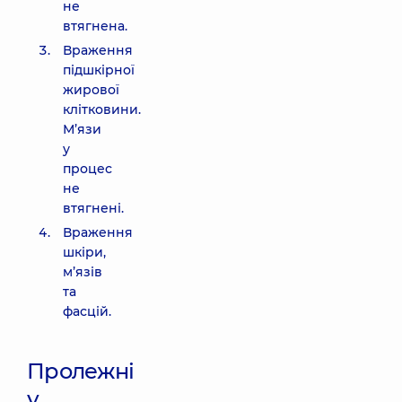
не
втягнена.
Враження
підшкірної
жирової
клітковини.
М’язи
у
процес
не
втягнені.
Враження
шкіри,
м’язів
та
фасцій.
Пролежні
у