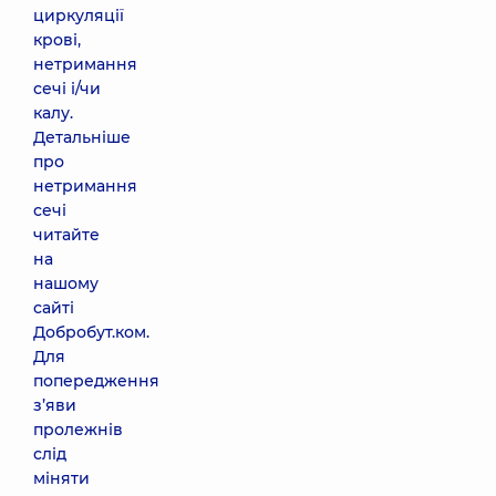
циркуляції
крові,
нетримання
сечі і/чи
калу.
Детальніше
про
нетримання
сечі
читайте
на
нашому
сайті
Добробут.ком.
Для
попередження
з’яви
пролежнів
слід
міняти