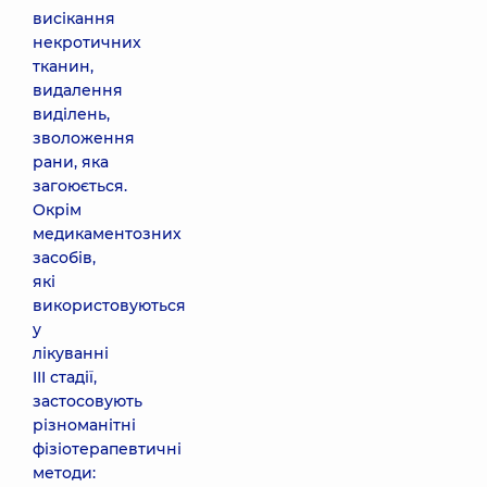
висікання
некротичних
тканин,
видалення
виділень,
зволоження
рани, яка
загоюється.
Окрім
медикаментозних
засобів,
які
використовуються
у
лікуванні
III стадії,
застосовують
різноманітні
фізіотерапевтичні
методи: