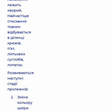
лежить
хворий.
Найчастіше
стискання
тканин
відбувається
в ділянці
крижів,
п’ят,
ліктьових
суглобів,
лопаток.
Розвиваються
наступні
стадії
пролежнів:
Зміна
кольору
шкіри