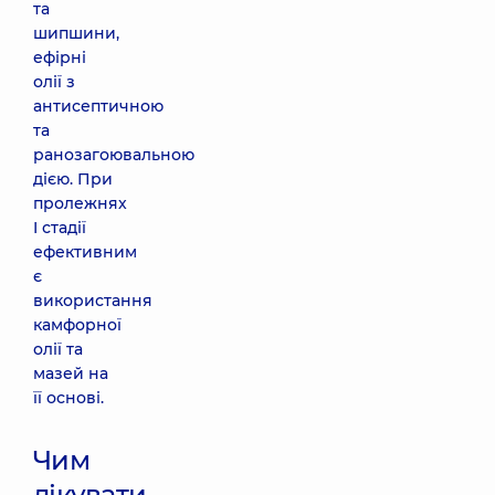
та
шипшини,
ефірні
олії з
антисептичною
та
ранозагоювальною
дією. При
пролежнях
I стадії
ефективним
є
використання
камфорної
олії та
мазей на
її основі.
Чим
лікувати