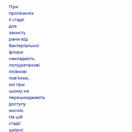
При
пролежнях
II стадії
для
захисту
рани від
бактеріальної
флори
накладають
поліуретанові
плівкові
пов’язки,
які при
цьому не
перешкоджають
доступу
кисню.
На цій
стадії
шкірні