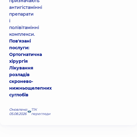
призначають
антигістамінні
препарати
і
полівітамінні
комплекси.
Пов'язані
послуги:
Ортогнатична
хірургія
Лікування
розладів
скронево-
нижньощелепних
суглобів
Оновлено:
7.1К
05.08.2026
перегляди