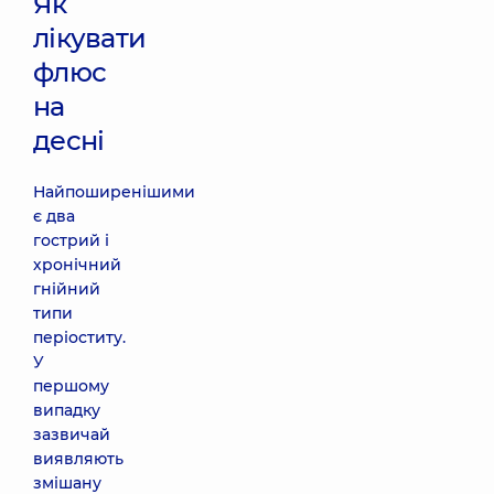
Як
лікувати
флюс
на
десні
Найпоширенішими
є два
гострий і
хронічний
гнійний
типи
періоститу.
У
першому
випадку
зазвичай
виявляють
змішану