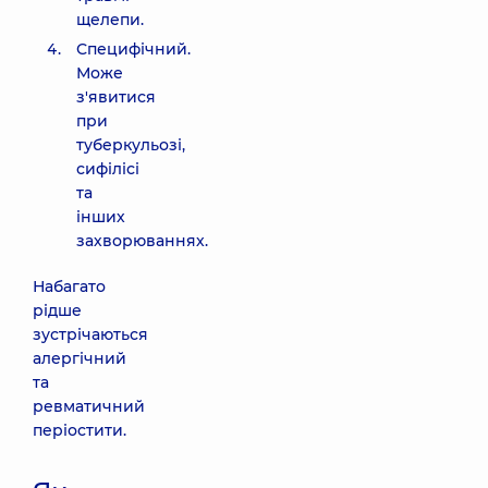
щелепи.
Специфічний.
Може
з'явитися
при
туберкульозі,
сифілісі
та
інших
захворюваннях.
Набагато
рідше
зустрічаються
алергічний
та
ревматичний
періостити.