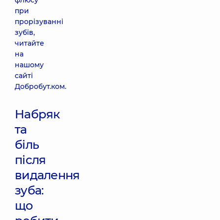
флюсу
при
прорізуванні
зубів,
читайте
на
нашому
сайті
Добробут.ком.
Набряк
та
біль
після
видалення
зуба:
що