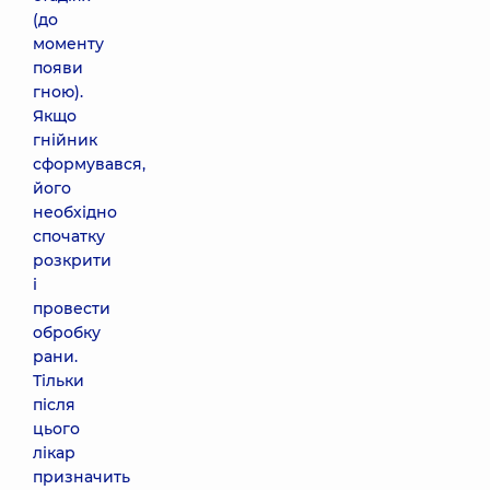
(до
моменту
появи
гною).
Якщо
гнійник
сформувався,
його
необхідно
спочатку
розкрити
і
провести
обробку
рани.
Тільки
після
цього
лікар
призначить