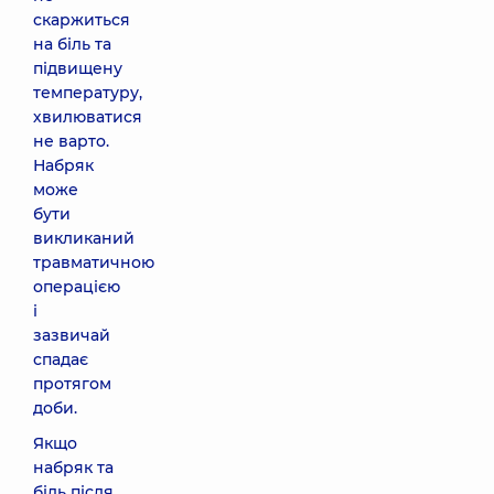
скаржиться
на біль та
підвищену
температуру,
хвилюватися
не варто.
Набряк
може
бути
викликаний
травматичною
операцією
і
зазвичай
спадає
протягом
доби.
Якщо
набряк та
біль після