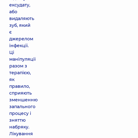
ексудату,
або
видаляють
зуб, який
є
джерелом
інфекції.
Ці
маніпуляції
разом з
терапією,
як
правило,
сприяють
зменшенню
запального
процесу і
зняттю
набряку.
Лікування