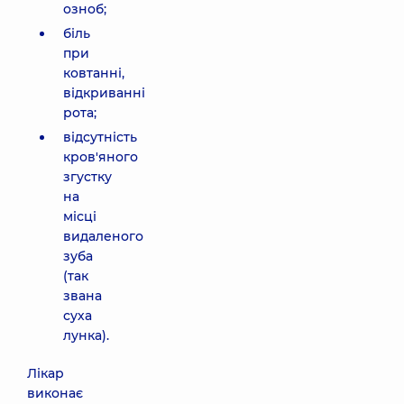
озноб;
біль
при
ковтанні,
відкриванні
рота;
відсутність
кров'яного
згустку
на
місці
видаленого
зуба
(так
звана
суха
лунка).
Лікар
виконає