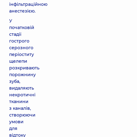
інфільтраційною
анестезією.
У
початковій
стадії
гострого
серозного
періоститу
щелепи
розкривають
порожнину
зуба,
видаляють
некротичні
тканини
з каналів,
створюючи
умови
для
відтоку