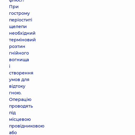
флюсі?
При
гострому
періоститі
щелепи
необхідний
терміновий
розтин
гнійного
вогнища
і
створення
умов для
відтоку
гною.
Операцію
проводять
під
місцевою
провідниковою
або