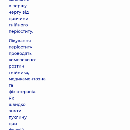
в першу
чергу від
причини
гнійного
періоститу.
Лікування
періоститу
проводять
комплексно:
розтин
гнійника,
медикаментозна
та
фізіотерапія.
Як
швидко
зняти
пухлину
при