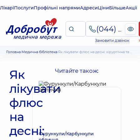
Лікарі
Послуги
Профільні напрями
Адреси
Ціни
Більше
Акції
(044) 495-2-888
Замовити дзвінок
Головна
Медична бібліотека
Як лікувати флюс на десні: хірургічна та консервативна терапія
Як
Читайте також:
лікувати
флюс
на
десні:
Фурункули/Карбункули
обличчя