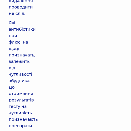
видалення
проводити
не слід.
Які
антибіотики
при
флюсі на
щоці
призначать,
залежить
від
чутливості
збудника.
До
отримання
результатів
тесту на
чутливість
призначають
препарати