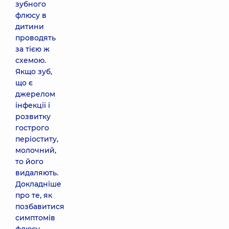
зубного
флюсу в
дитини
проводять
за тією ж
схемою.
Якщо зуб,
що є
джерелом
інфекції і
розвитку
гострого
періоститу,
молочний,
то його
видаляють.
Докладніше
про те, як
позбавитися
симптомів