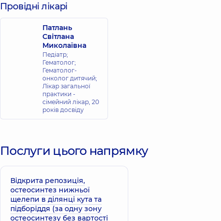
Провідні лікарі
Патлань
Світлана
Миколаївна
Педіатр;
Гематолог;
Гематолог-
онколог дитячий;
Лікар загальної
практики -
сімейний лікар,
20
років досвіду
Послуги цього напрямку
Відкрита репозиція,
остеосинтез нижньої
щелепи в ділянці кута та
підборіддя (за одну зону
остеосинтезу без вартості