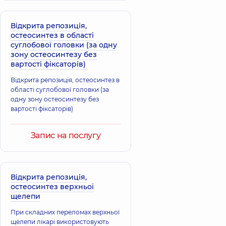
Відкрита репозиція,
остеосинтез в області
суглобової головки (за одну
зону остеосинтезу без
вартості фіксаторів)
Відкрита репозиція, остеосинтез в
області суглобової головки (за
одну зону остеосинтезу без
вартості фіксаторів)
Запис на послугу
Відкрита репозиція,
остеосинтез верхньої
щелепи
При складних переломах верхньої
щелепи лікарі використовують