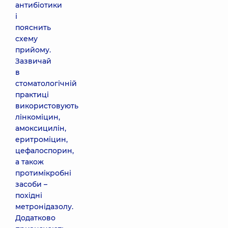
антибіотики
і
пояснить
схему
прийому.
Зазвичай
в
стоматологічній
практиці
використовують
лінкоміцин,
амоксицилін,
еритроміцин,
цефалоспорин,
а також
протимікробні
засоби –
похідні
метронідазолу.
Додатково