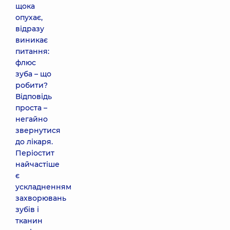
щока
опухає,
відразу
виникає
питання:
флюс
зуба – що
робити?
Відповідь
проста –
негайно
звернутися
до лікаря.
Періостит
найчастіше
є
ускладненням
захворювань
зубів і
тканин