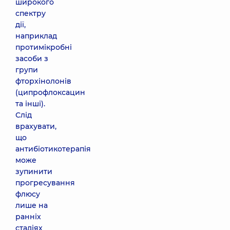
широкого
спектру
дії,
наприклад
протимікробні
засоби з
групи
фторхінолонів
(ципрофлоксацин
та інші).
Слід
врахувати,
що
антибіотикотерапія
може
зупинити
прогресування
флюсу
лише на
ранніх
стадіях