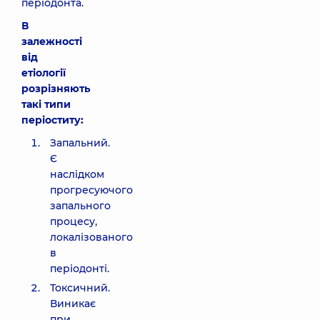
періодонта.
В
залежності
від
етіології
розрізняють
такі типи
періоститу:
Запальний.
Є
наслідком
прогресуючого
запального
процесу,
локалізованого
в
періодонті.
Токсичний.
Виникає
при