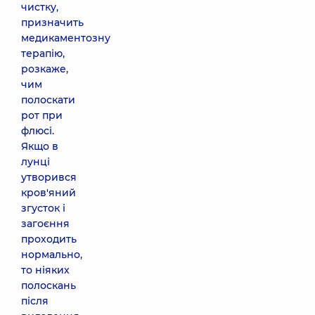
чистку,
призначить
медикаментозну
терапію,
розкаже,
чим
полоскати
рот при
флюсі.
Якщо в
лунці
утворився
кров'яний
згусток і
загоєння
проходить
нормально,
то ніяких
полоскань
після