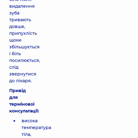
видалення
зуба
тривають
довше,
припухлість
щоки
збільшується
і біль
посилюється,
слід
звернутися
до лікаря.
Привід
для
термінової
консультації:
висока
температура
тіла,