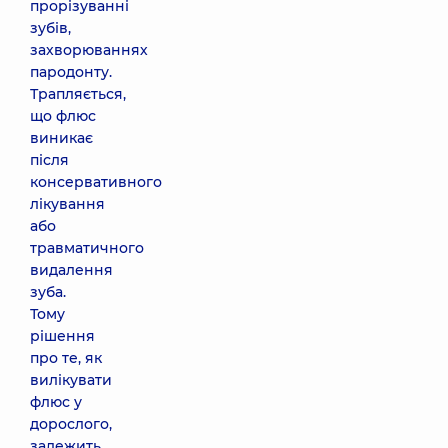
прорізуванні
зубів,
захворюваннях
пародонту.
Трапляється,
що флюс
виникає
після
консервативного
лікування
або
травматичного
видалення
зуба.
Тому
рішення
про те, як
вилікувати
флюс у
дорослого,
залежить