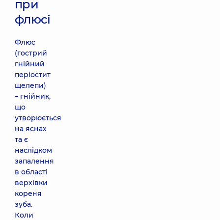
при
флюсі
Флюс
(гострий
гнійний
періостит
щелепи)
– гнійник,
що
утворюється
на яснах
та є
наслідком
запалення
в області
верхівки
кореня
зуба.
Коли