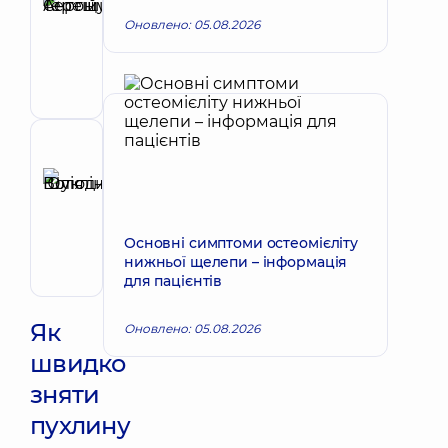
Сергій
Оновлено: 05.08.2026
Запис до лікаря
Антонійович
Хірург
щелепно-
лицевий
Рецензент
Шукліна
Юлія
Запис до лікаря
Володимирівна
Основні симптоми остеомієліту
Отоларинголог;
нижньої щелепи – інформація
Отоларинголог
для пацієнтів
дитячий
Як
Оновлено: 05.08.2026
швидко
зняти
пухлину