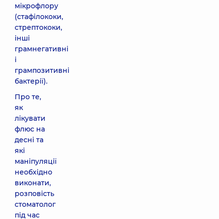
мікрофлору
(стафілококи,
стрептококи,
інші
грамнегативні
і
грампозитивні
бактерії).
Про те,
як
лікувати
флюс на
десні та
які
маніпуляції
необхідно
виконати,
розповість
стоматолог
під час