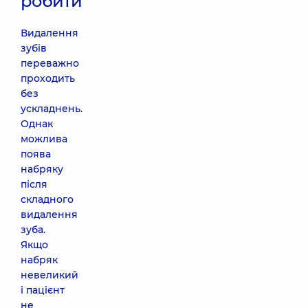
робити
Видалення
зубів
переважно
проходить
без
ускладнень.
Однак
можлива
поява
набряку
після
складного
видалення
зуба.
Якщо
набряк
невеликий
і пацієнт
не