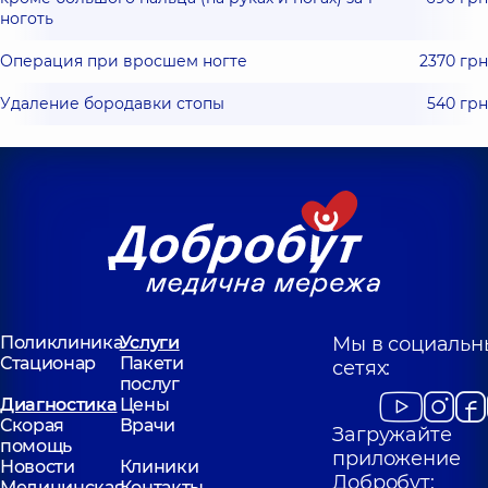
ноготь
Операция при вросшем ногте
2370 грн
Удаление бородавки стопы
540 грн
Поликлиника
Услуги
Мы в социальн
Стационар
Пакети
сетях:
послуг
Диагностика
Цены
Скорая
Врачи
Загружайте
помощь
приложение
Новости
Клиники
Добробут:
Медицинская
Контакты