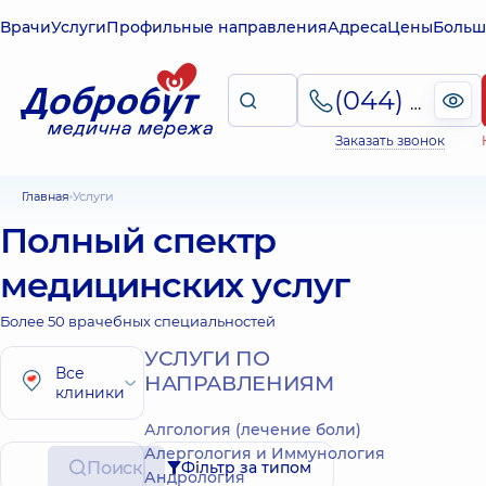
Врачи
Услуги
Профильные направления
Адреса
Цены
Больш
(044) 495-2-888
Заказать звонок
Главная
Услуги
Полный спектр
медицинских услуг
Более 50 врачебных специальностей
УСЛУГИ ПО
Все
НАПРАВЛЕНИЯМ
клиники
Алгология (лечение боли)
Алергология и Иммунология
Поиск
Фільтр за типом
Андрология