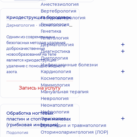
Анестезиология
Вертебрология
Криодеструкция бородавок
Гастроэнтерология
Гематология
Дерматология
Косметология
Подология
Генетика
Одним из современных и
Гепатология
безопасных методов удаления
Дерматология
доброкачественных
Диагностика
новообразований на теле
Диетология
является криодеструкция -
Инфекционные болезни
удаление с помощью жидкого
Кардиология
азота.
Косметология
Маммология
Запись на услугу
Мануальная терапия
Неврология
Неонатология
Нефрология
Обработка ногтевых
Онкология
пластин и стоп при микозах
(грибковая инфекция)
Ортопедия и травматология
Оториноларингология (ЛОР)
Подология