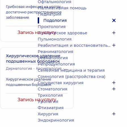
Офтальмология
Грибковая инфекция на ногтях –
Паллиативная помощь
достаточно распространенное
Педиатрия
заболевание.
Подология
Проктология
Запись на услугу
Психическое здоровье
Пульмонология
Реабилитация и восстановительное лечение
Реаниматология
Хирургическое удаление
Ревматология
подошвенных бородавок
Репродуктология
Дерматология
Косметология
Подология
Семейная медицина и терапия
Сомнология (расстройства сна)
Хирургическое удаление
Сосудистая хирургия
подошвенных бородавок
Стоматология
Трихология
Запись на услугу
Урология
Фтизиатрия
Хирургия
Эндокринология