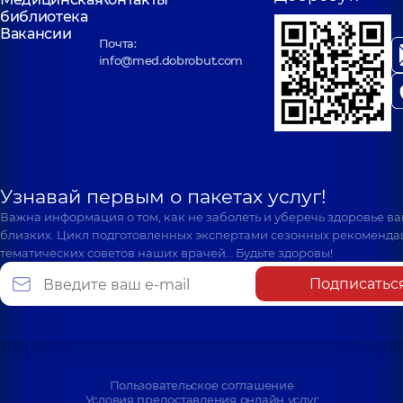
библиотека
Вакансии
Почта:
info@med.dobrobut.com
Узнавай первым о пакетах услуг!
Важна информация о том, как не заболеть и уберечь здоровье в
близких. Цикл подготовленных экспертами сезонных рекоменда
тематических советов наших врачей… Будьте здоровы!
Подписатьс
Пользовательское соглашение
Условия предоставления онлайн услуг