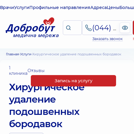
Врачи
Услуги
Профильные направления
Адреса
Цены
Больш
(044) 495-2-888
Заказать звонок
Главная
Услуги
Хирургическое удаление подошвенных бородавок
1
Отзывы
клиника
Запись на услугу
Хирургическое
удаление
подошвенных
бородавок