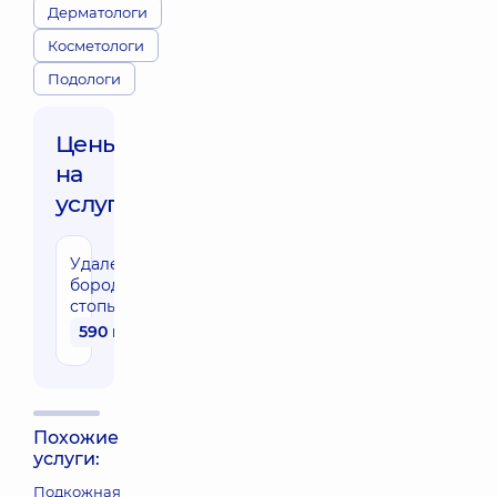
Дерматологи
Косметологи
Подологи
Цены
на
услуги:
Удаление
бородавки
стопы
590 грн
Похожие
услуги:
Подкожная