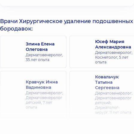
Врачи Хирургическое удаление подошвенных
бородавок:
Юсеф Мария
Элина Елена
Александровна
Олеговна
Дерматовенеролог;
Дерматовенеролог,
Косметолог,
5 лет
35 лет опыта
опыта
Ковальчук
Кравчук Инна
Татьяна
Вадимовна
Сергеевна
Дерматовенеролог;
Дерматовенеролог;
Дерматовенеролог
Дерматовенеролог
детский,
7 лет
детский;
опыта
Дерматолог-
хирург,
11 лет опыта
Беба Оксана
Витальевна