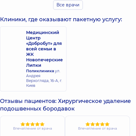
Дерматовенеролог;
Все врачи
Дерматовенеролог
детский;
Клиники, где оказывают пакетную услугу:
Дерматолог-
хирург;
Косметолог,
24 лет
Медицинский
опыта
Центр
«Добробут» для
всей семьи в
ЖК
Новопечерские
Липки
Поликлиника
ул.
Андрея
Верхогляда, 16-А, г.
Киев
Отзывы пациентов: Хирургическое удаление
подошвенных бородавок
Впечатление от врача
Впечатление от врача