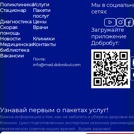
Поликлиника
Услуги
Мы в социальн
Стационар
Пакети
сетях:
послуг
Диагностика
Цены
Скорая
Врачи
Загружайте
помощь
приложение
Новости
Клиники
Добробут:
Медицинская
Контакты
библиотека
Вакансии
Почта:
info@med.dobrobut.com
Узнавай первым о пакетах услуг!
Важна информация о том, как не заболеть и уберечь здоровье в
близких. Цикл подготовленных экспертами сезонных рекоменда
тематических советов наших врачей… Будьте здоровы!