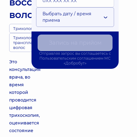
восстановлению
волос
Выбрать дату / время
приема
Трихологи
Трихология и
Запись на прийом
трансплантация
волос
Отправляя запрос вы соглашаетесь с
Пользовательским соглашением
МС
Это
«Добробут»
консультация
врача, во
время
которой
проводится
цифровая
трихоскопия,
оценивается
состояние