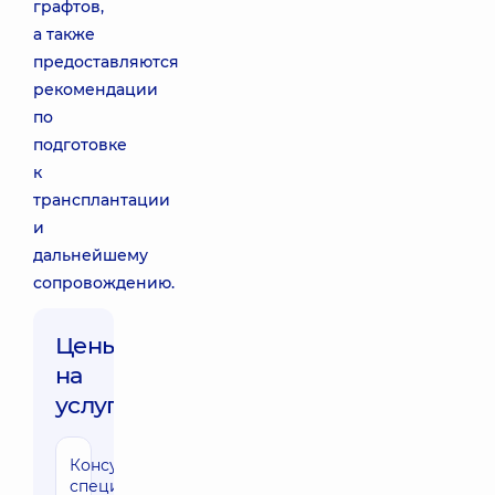
графтов,
а также
предоставляются
рекомендации
по
подготовке
к
трансплантации
и
дальнейшему
сопровождению.
Цены
на
услуги:
Консультация
специалиста по