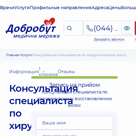
Врачи
Услуги
Профильные направления
Адреса
Цены
Больш
(044) 495-2-888
Заказать звонок
Главная
Услуги
Консультация специалиста по хирургическому восстановлению волос
1
Информация
Отзывы
клиника
Запись на прийом
Консультация
Консультация специалиста по
специалиста
хирургическому восстановлению
волос
по
хирургическому