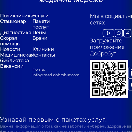
Поликлиника
Услуги
Мы в социальн
Стационар
Пакети
сетях:
послуг
Диагностика
Цены
Скорая
Врачи
Загружайте
помощь
приложение
Новости
Клиники
Добробут:
Медицинская
Контакты
библиотека
Вакансии
Почта:
info@med.dobrobut.com
Узнавай первым о пакетах услуг!
Важна информация о том, как не заболеть и уберечь здоровье в
близких. Цикл подготовленных экспертами сезонных рекоменда