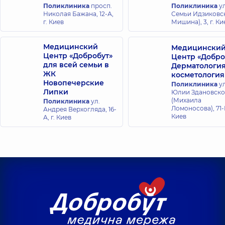
Поликлиника
просп.
Поликлиника
ул
Николая Бажана, 12-А,
Семьи Идзиковск
г. Киев
Мишина), 3, г. Ки
Медицинский
Медицински
Центр «Добробут»
Центр «Добро
для всей семьи в
Дерматология
ЖК
косметология
Новопечерские
Поликлиника
ул
Липки
Юлии Здановск
(Михаила
Поликлиника
ул.
Ломоносова), 71-Г,
Андрея Верхогляда, 16-
Киев
А, г. Киев