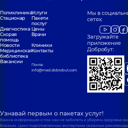
Поликлиника
Услуги
Мы в социальн
Стационар
Пакети
сетях:
послуг
Диагностика
Цены
Скорая
Врачи
Загружайте
помощь
приложение
Новости
Клиники
Добробут:
Медицинская
Контакты
библиотека
Вакансии
Почта:
info@med.dobrobut.com
Узнавай первым о пакетах услуг!
Важна информация о том, как не заболеть и уберечь здоровье в
близких. Цикл подготовленных экспертами сезонных рекоменда