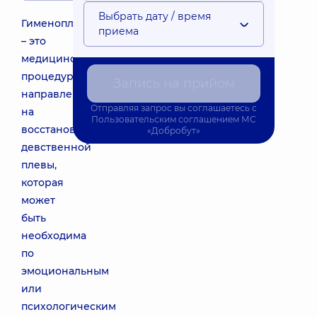
Выбрать дату / время
Гименопластика
приема
– это
медицинская
процедура,
Запись на прийом
направленная
Отправляя запрос вы соглашаетесь с
на
Пользовательским соглашением
МС
восстановление
«Добробут»
девственной
плевы,
которая
может
быть
необходима
по
эмоциональным
или
психологическим