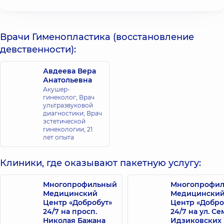
Врачи Гименопластика (восстановление
девственности):
Авдеева Вера
Анатольевна
Акушер-
гинеколог; Врач
ультразвуковой
диагностики; Врач
эстетической
гинекологии,
21
лет опыта
Клиники, где оказывают пакетную услугу:
Многопрофильный
Многопрофи
Медицинский
Медицински
Центр «Добробут»
Центр «Добро
24/7 на просп.
24/7 на ул. С
Николая Бажана
Идзиковских