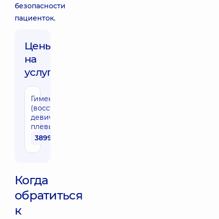
безопасности
пациенток.
Цены
на
услуги:
Гименопластика
(восстановление
девичьей
плевы)
38990 грн
Когда
обратиться
к