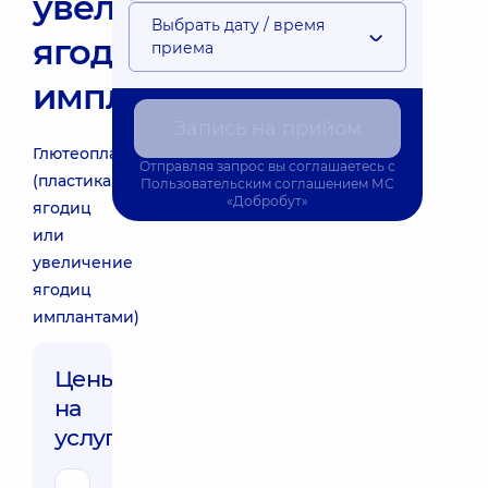
увеличение
Выбрать дату / время
ягодиц
приема
имплантами)
Запись на прийом
Глютеопластика
Отправляя запрос вы соглашаетесь с
(пластика
Пользовательским соглашением
МС
«Добробут»
ягодиц
или
увеличение
ягодиц
имплантами)
Цены
на
услуги: