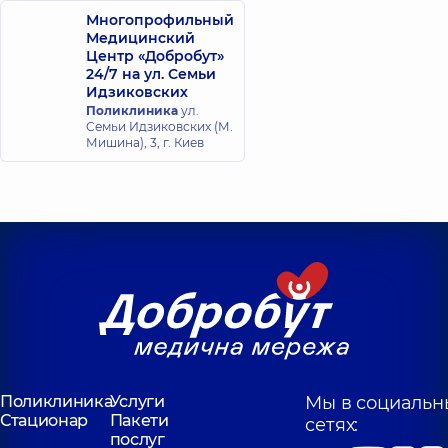
Многопрофильный
Медицинский
Центр «Добробут»
24/7 на ул. Семьи
Идзиковских
Поликлиника
ул.
Семьи Идзиковских (М.
Мишина), 3, г. Киев
Поликлиника
Услуги
Мы в социальн
Стационар
Пакети
сетях:
послуг