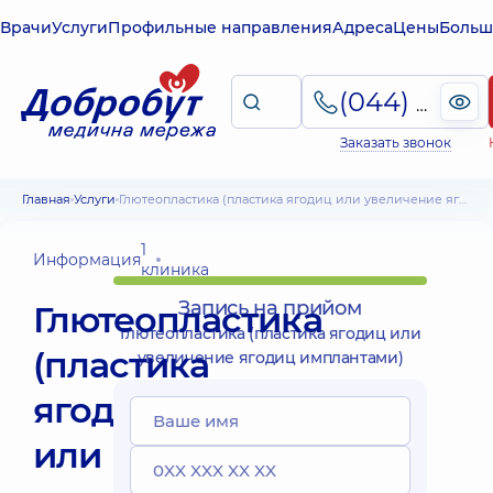
Врачи
Услуги
Профильные направления
Адреса
Цены
Больш
(044) 495-2-888
Заказать звонок
Главная
Услуги
Глютеопластика (пластика ягодиц или увеличение ягодиц имплантами)
1
Информация
клиника
Запись на прийом
Глютеопластика
Глютеопластика (пластика ягодиц или
(пластика
увеличение ягодиц имплантами)
ягодиц
или