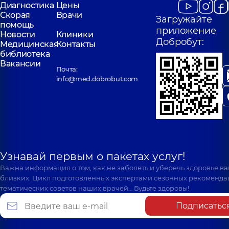
Диагностика
Цены
Скорая
Врачи
Загружайте
помощь
приложение
Новости
Клиники
Добробут:
Медицинская
Контакты
библиотека
Вакансии
Почта:
info@med.dobrobut.com
Узнавай первым о пакетах услуг!
Важна информация о том, как не заболеть и уберечь здоровье в
близких. Цикл подготовленных экспертами сезонных рекоменда
тематических советов наших врачей… Будьте здоровы!
Подписатьс