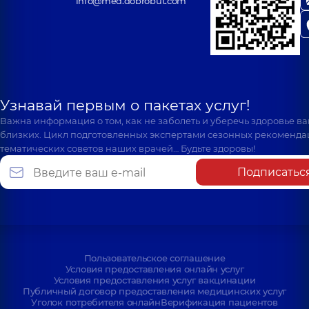
info@med.dobrobut.com
Узнавай первым о пакетах услуг!
Важна информация о том, как не заболеть и уберечь здоровье в
близких. Цикл подготовленных экспертами сезонных рекоменда
тематических советов наших врачей… Будьте здоровы!
Подписатьс
Пользовательское соглашение
Условия предоставления онлайн услуг
Условия предоставления услуг вакцинации
Публичный договор предоставления медицинских услуг
Уголок потребителя онлайн
Верификация пациентов