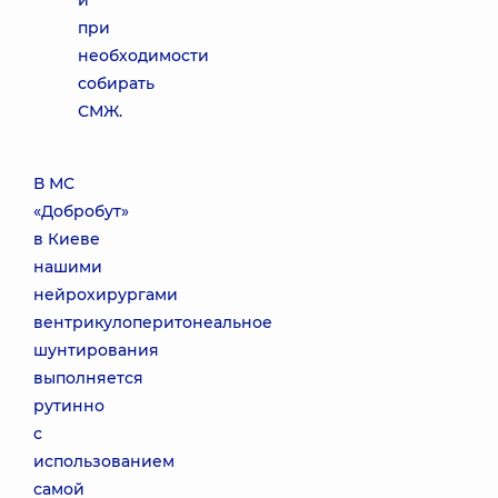
и
при
необходимости
собирать
СМЖ.
В МС
«Добробут»
в Киеве
нашими
нейрохирургами
вентрикулоперитонеальное
шунтирования
выполняется
рутинно
с
использованием
самой