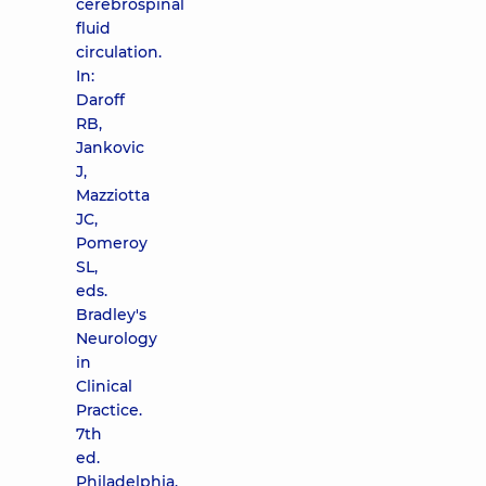
cerebrospinal
fluid
circulation.
In:
Daroff
RB,
Jankovic
J,
Mazziotta
JC,
Pomeroy
SL,
eds.
Bradley's
Neurology
in
Clinical
Practice.
7th
ed.
Philadelphia,