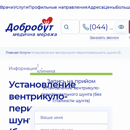
Врачи
Услуги
Профильные направления
Адреса
Цены
Больш
(044) 495-2-888
Заказать звонок
Главная
Услуги
Установление вентрикуло-перитонеального шунта (без стоимости шунта)
1
Информация
клиника
Запись на прийом
Установление
Установление вентрикуло-
вентрикуло-
перитонеального шунта (без
стоимости шунта)
перитонеального
шунта