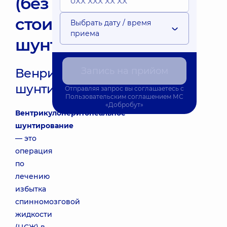
(без
стоимости
Выбрать дату / время
приема
шунта)
Запись на прийом
Венрикулоперитонеальное
шунтирование
Отправляя запрос вы соглашаетесь с
Пользовательским соглашением
МС
«Добробут»
Вентрикулоперитонеальное
шунтирование
— это
операция
по
лечению
избытка
спинномозговой
жидкости