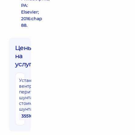
PA:
Elsevier;
2016:chap
88.
Цены
на
услуги:
Установление
вентрикуло-
перитонеального
шунта (без
стоимости
шунта)
35510 грн